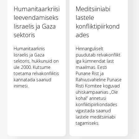
Humanitaarkriisi
Meditsiiniabi
leevendamiseks
lastele
Iisraelis ja Gaza
konfliktipiirkond
sektoris
ades
Humanitaarkriis
Hinnanguliselt
Iisraelis ja Gaza
puudutab relvakonflikt
sektoris, hukkunuid on
iga kümnendat last
üle 2000. Kutsume
maailmas. Eesti
toetama relvakonfliktis
Punane Rist ja
kannatada saanud
Rahvusvaheline Punase
inimesi.
Risti Komitee koguvad
ühiskampaanias „Ole
kohal“ annetusi
konfliktipiirkondades
vigastada saanud
lastele meditsiiniabi
tagamiseks.