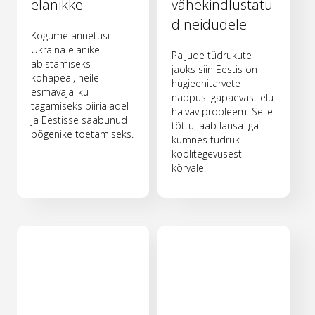
elanikke
vähekindlustatu
d neidudele
Kogume annetusi
Ukraina elanike
Paljude tüdrukute
abistamiseks
jaoks siin Eestis on
kohapeal, neile
hügieenitarvete
esmavajaliku
nappus igapäevast elu
tagamiseks piirialadel
halvav probleem. Selle
ja Eestisse saabunud
tõttu jääb lausa iga
põgenike toetamiseks.
kümnes tüdruk
koolitegevusest
kõrvale.