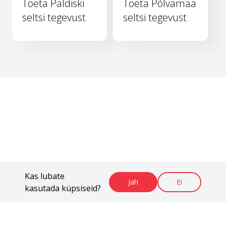
Toeta Paldiski
Toeta Põlvamaa
seltsi tegevust
seltsi tegevust
Kas lubate
Jah
Ei
kasutada küpsiseid?