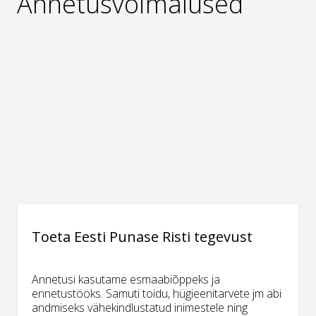
Annetusvõimalused
Toeta Eesti Punase Risti tegevust
Annetusi kasutame esmaabiõppeks ja
ennetustööks. Samuti toidu, hügieenitarvete jm abi
andmiseks vähekindlustatud inimestele ning