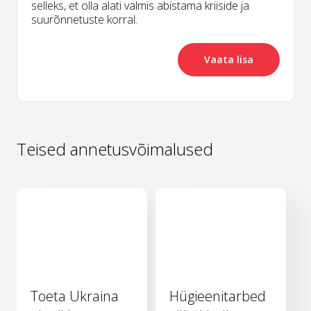
selleks, et olla alati valmis abistama kriiside ja
suurõnnetuste korral.
Vaata lisa
Teised annetusvõimalused
Toeta Ukraina
Hügieenitarbed