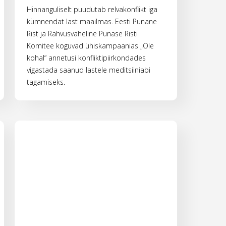
Hinnanguliselt puudutab relvakonflikt iga
kümnendat last maailmas. Eesti Punane
Rist ja Rahvusvaheline Punase Risti
Komitee koguvad ühiskampaanias „Ole
kohal“ annetusi konfliktipiirkondades
vigastada saanud lastele meditsiiniabi
tagamiseks.