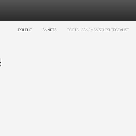
ESILEHT
ANNETA
TOETA LAANEMAA SELTSI TEGEVUST
d