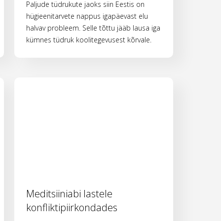
Paljude tüdrukute jaoks siin Eestis on
hügieenitarvete nappus igapäevast elu
halvav probleem. Selle tõttu jääb lausa iga
kümnes tüdruk koolitegevusest kõrvale.
Meditsiiniabi lastele
konfliktipiirkondades