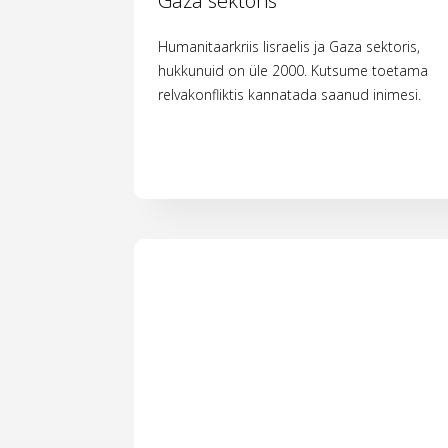
Gaza sektoris
Humanitaarkriis Iisraelis ja Gaza sektoris,
hukkunuid on üle 2000. Kutsume toetama
relvakonfliktis kannatada saanud inimesi.