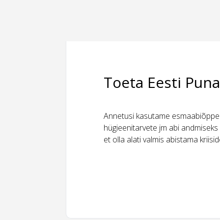
Toeta Eesti Puna
Annetusi kasutame esmaabiõppeks
hügieenitarvete jm abi andmiseks 
et olla alati valmis abistama kriis