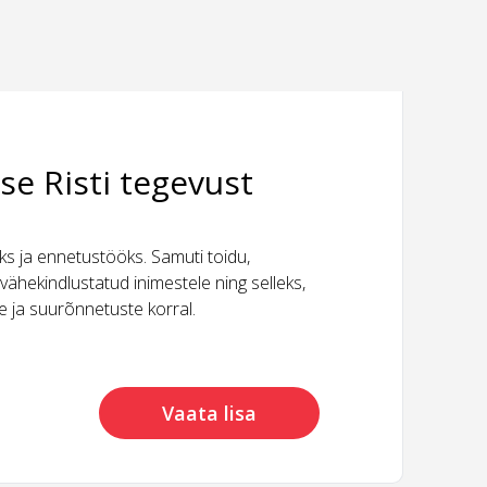
se Risti tegevust
 ja ennetustööks. Samuti toidu,
vähekindlustatud inimestele ning selleks,
ide ja suurõnnetuste korral.
Vaata lisa