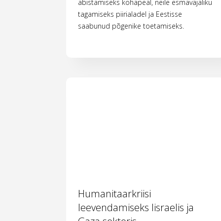
abistamiseks kohapeal, neile esmavajaliku
tagamiseks piirialadel ja Eestisse
saabunud põgenike toetamiseks.
Humanitaarkriisi
leevendamiseks Iisraelis ja