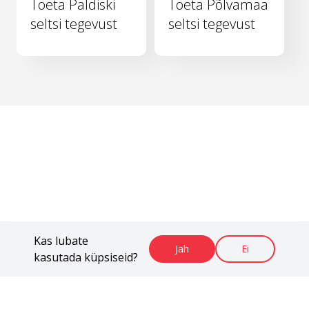
Toeta Paldiski
Toeta Põlvamaa
seltsi tegevust
seltsi tegevust
Kas lubate
Jah
Ei
kasutada küpsiseid?