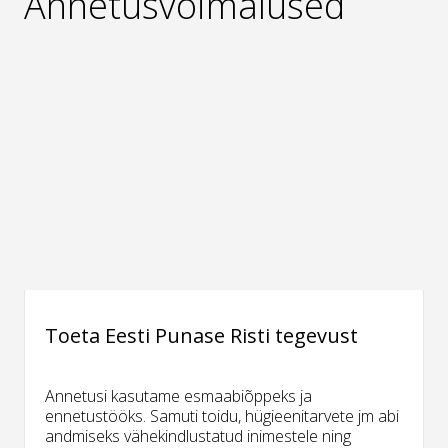
Annetusvõimalused
Toeta Eesti Punase Risti tegevust
Annetusi kasutame esmaabiõppeks ja
ennetustööks. Samuti toidu, hügieenitarvete jm abi
andmiseks vähekindlustatud inimestele ning