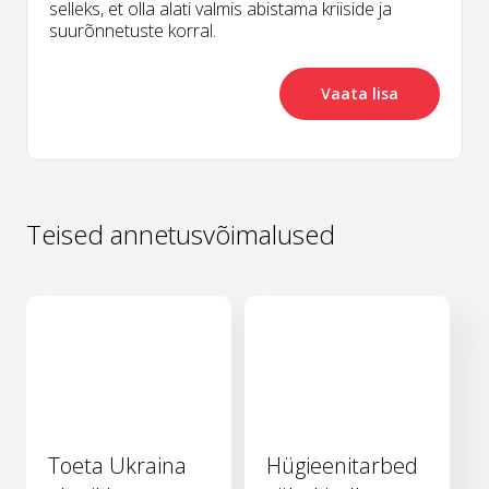
selleks, et olla alati valmis abistama kriiside ja
suurõnnetuste korral.
Vaata lisa
Teised annetusvõimalused
Toeta Ukraina
Hügieenitarbed