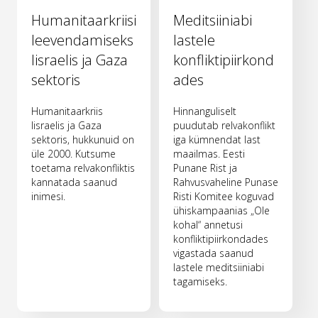
Humanitaarkriisi
Meditsiiniabi
leevendamiseks
lastele
Iisraelis ja Gaza
konfliktipiirkond
sektoris
ades
Humanitaarkriis
Hinnanguliselt
Iisraelis ja Gaza
puudutab relvakonflikt
sektoris, hukkunuid on
iga kümnendat last
üle 2000. Kutsume
maailmas. Eesti
toetama relvakonfliktis
Punane Rist ja
kannatada saanud
Rahvusvaheline Punase
inimesi.
Risti Komitee koguvad
ühiskampaanias „Ole
kohal“ annetusi
konfliktipiirkondades
vigastada saanud
lastele meditsiiniabi
tagamiseks.