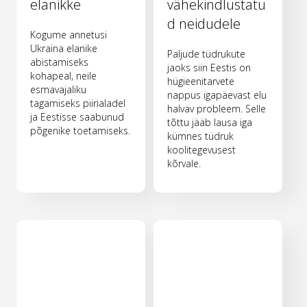
elanikke
vähekindlustatu
d neidudele
Kogume annetusi
Ukraina elanike
Paljude tüdrukute
abistamiseks
jaoks siin Eestis on
kohapeal, neile
hügieenitarvete
esmavajaliku
nappus igapäevast elu
tagamiseks piirialadel
halvav probleem. Selle
ja Eestisse saabunud
tõttu jääb lausa iga
põgenike toetamiseks.
kümnes tüdruk
koolitegevusest
kõrvale.