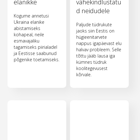
elanikke
vähekindlustatu
d neidudele
Kogume annetusi
Ukraina elanike
Paljude tüdrukute
abistamiseks
jaoks siin Eestis on
kohapeal, neile
hügieenitarvete
esmavajaliku
nappus igapäevast elu
tagamiseks piirialadel
halvav probleem. Selle
ja Eestisse saabunud
tõttu jääb lausa iga
põgenike toetamiseks.
kümnes tüdruk
koolitegevusest
kõrvale.