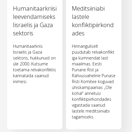
Humanitaarkriisi
Meditsiiniabi
leevendamiseks
lastele
Iisraelis ja Gaza
konfliktipiirkond
sektoris
ades
Humanitaarkriis
Hinnanguliselt
Iisraelis ja Gaza
puudutab relvakonflikt
sektoris, hukkunuid on
iga kümnendat last
üle 2000. Kutsume
maailmas. Eesti
toetama relvakonfliktis
Punane Rist ja
kannatada saanud
Rahvusvaheline Punase
inimesi.
Risti Komitee koguvad
ühiskampaanias „Ole
kohal“ annetusi
konfliktipiirkondades
vigastada saanud
lastele meditsiiniabi
tagamiseks.