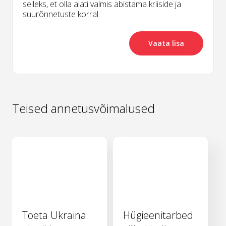
selleks, et olla alati valmis abistama kriiside ja
suurõnnetuste korral.
Vaata lisa
Teised annetusvõimalused
Toeta Ukraina
Hügieenitarbed