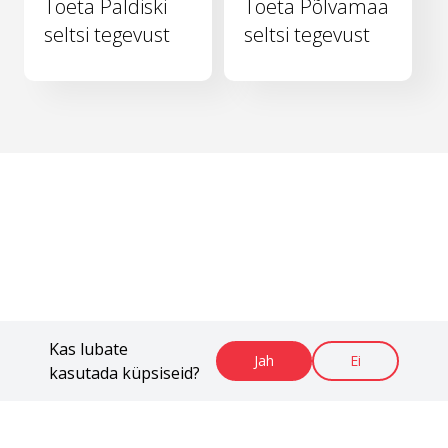
Toeta Paldiski
Toeta Põlvamaa
seltsi tegevust
seltsi tegevust
Kas lubate
Jah
Ei
kasutada küpsiseid?