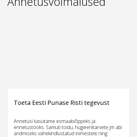
Annetusvõimalused
Toeta Eesti Punase Risti tegevust
Annetusi kasutame esmaabiõppeks ja
ennetustööks. Samuti toidu, hügieenitarvete jm abi
andmiseks vähekindlustatud inimestele ning