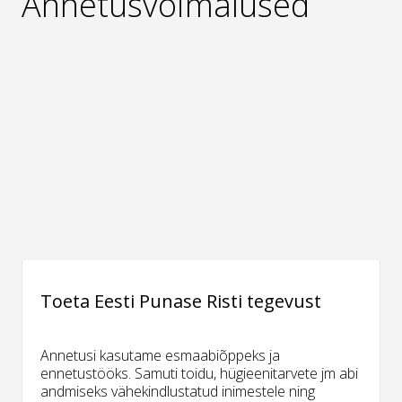
Annetusvõimalused
Toeta Eesti Punase Risti tegevust
Annetusi kasutame esmaabiõppeks ja
ennetustööks. Samuti toidu, hügieenitarvete jm abi
andmiseks vähekindlustatud inimestele ning