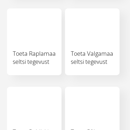
Toeta Raplamaa
Toeta Valgamaa
seltsi tegevust
seltsi tegevust