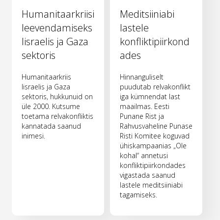
Humanitaarkriisi
Meditsiiniabi
leevendamiseks
lastele
Iisraelis ja Gaza
konfliktipiirkond
sektoris
ades
Humanitaarkriis
Hinnanguliselt
Iisraelis ja Gaza
puudutab relvakonflikt
sektoris, hukkunuid on
iga kümnendat last
üle 2000. Kutsume
maailmas. Eesti
toetama relvakonfliktis
Punane Rist ja
kannatada saanud
Rahvusvaheline Punase
inimesi.
Risti Komitee koguvad
ühiskampaanias „Ole
kohal“ annetusi
konfliktipiirkondades
vigastada saanud
lastele meditsiiniabi
tagamiseks.