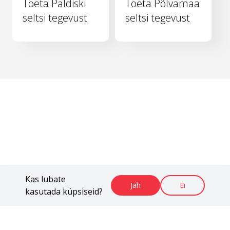
Toeta Paldiski
Toeta Põlvamaa
seltsi tegevust
seltsi tegevust
Kas lubate
Jah
Ei
kasutada küpsiseid?