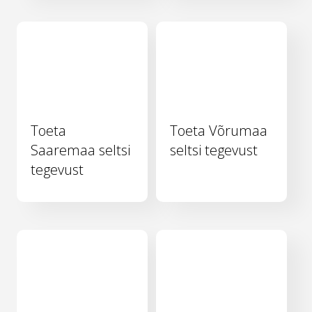
Toeta
Toeta Võrumaa
Saaremaa seltsi
seltsi tegevust
tegevust