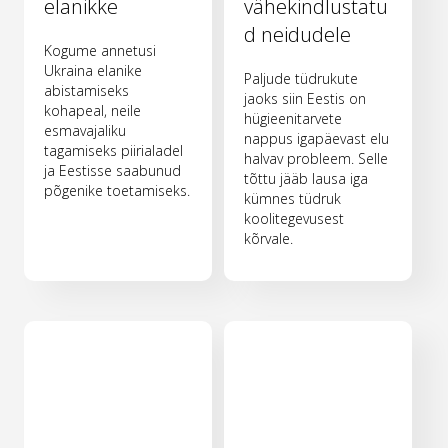
elanikke
vähekindlustatu
d neidudele
Kogume annetusi
Ukraina elanike
Paljude tüdrukute
abistamiseks
jaoks siin Eestis on
kohapeal, neile
hügieenitarvete
esmavajaliku
nappus igapäevast elu
tagamiseks piirialadel
halvav probleem. Selle
ja Eestisse saabunud
tõttu jääb lausa iga
põgenike toetamiseks.
kümnes tüdruk
koolitegevusest
kõrvale.