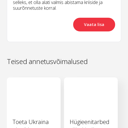
selleks, et olla alati valmis abistama kriiside ja
suurõnnetuste korral.
Vaata lisa
Teised annetusvõimalused
Toeta Ukraina
Hügieenitarbed