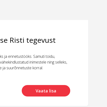
se Risti tegevust
 ja ennetustööks. Samuti toidu,
vähekindlustatud inimestele ning selleks,
ide ja suurõnnetuste korral.
Vaata lisa