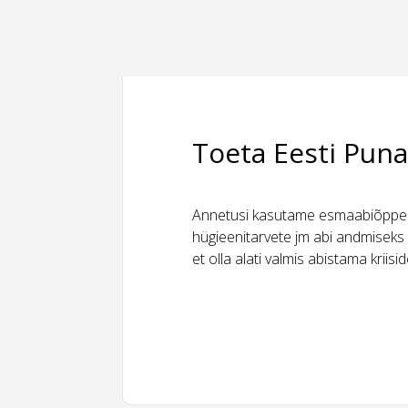
Toeta Eesti Puna
Annetusi kasutame esmaabiõppeks
hügieenitarvete jm abi andmiseks 
et olla alati valmis abistama kriis