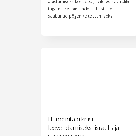
abistamiseks kohapeal, neile esmavajaliku
tagamiseks piirialadel ja Eestisse
saabunud põgenike toetamiseks.
Humanitaarkriisi
leevendamiseks Iisraelis ja