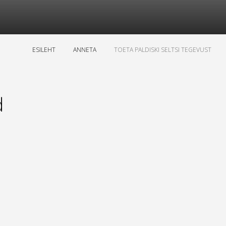
ESILEHT
ANNETA
TOETA PALDISKI SELTSI TEGEVUST
d