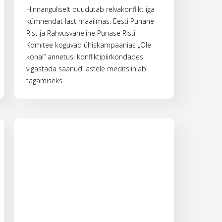
Hinnanguliselt puudutab relvakonflikt iga
kümnendat last maailmas. Eesti Punane
Rist ja Rahvusvaheline Punase Risti
Komitee koguvad ühiskampaanias „Ole
kohal“ annetusi konfliktipiirkondades
vigastada saanud lastele meditsiiniabi
tagamiseks.