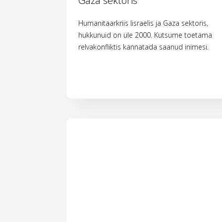
Gaza sektoris
Humanitaarkriis Iisraelis ja Gaza sektoris,
hukkunuid on üle 2000. Kutsume toetama
relvakonfliktis kannatada saanud inimesi.