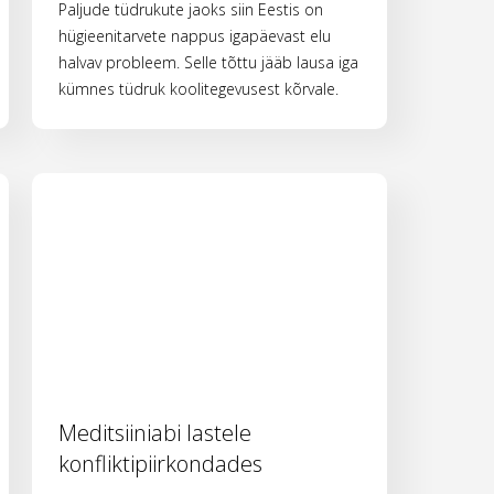
Paljude tüdrukute jaoks siin Eestis on
hügieenitarvete nappus igapäevast elu
halvav probleem. Selle tõttu jääb lausa iga
kümnes tüdruk koolitegevusest kõrvale.
Meditsiiniabi lastele
konfliktipiirkondades