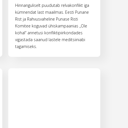
Hinnanguliselt puudutab relvakonflikt iga
kümnendat last maailmas. Eesti Punane
Rist ja Rahvusvaheline Punase Risti
Komitee koguvad ühiskampaanias „Ole
kohal“ annetusi konfliktipiirkondades
vigastada saanud lastele meditsiiniabi
tagamiseks.