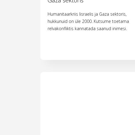
Gaza sektoris
Humanitaarkriis Iisraelis ja Gaza sektoris,
hukkunuid on üle 2000. Kutsume toetama
relvakonfliktis kannatada saanud inimesi.