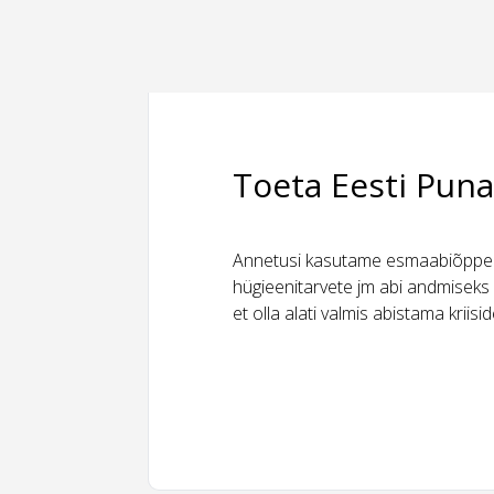
Toeta Eesti Puna
Annetusi kasutame esmaabiõppeks
hügieenitarvete jm abi andmiseks 
et olla alati valmis abistama kriis