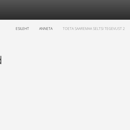
ESILEHT
ANNETA
TOETA SAAREMAA SELTSI TEGEVUST 2
d