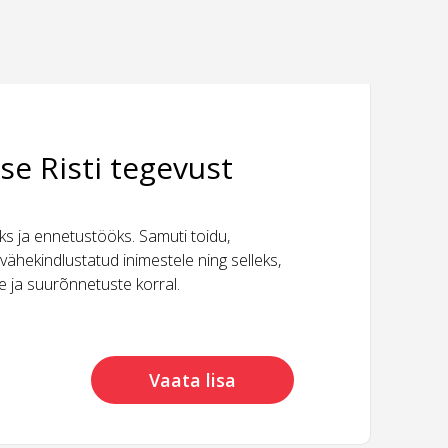
se Risti tegevust
 ja ennetustööks. Samuti toidu,
vähekindlustatud inimestele ning selleks,
ide ja suurõnnetuste korral.
Vaata lisa