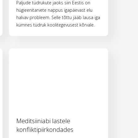
Paljude tüdrukute jaoks siin Eestis on
hügieenitarvete nappus igapäevast elu
halvav probleem. Selle tõttu jääb lausa iga
kümnes tüdruk koolitegevusest kõrvale.
Meditsiiniabi lastele
konfliktipiirkondades