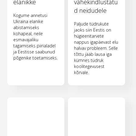
elanikke
vähekindlustatu
d neidudele
Kogume annetusi
Ukraina elanike
Paljude tüdrukute
abistamiseks
jaoks siin Eestis on
kohapeal, neile
hügieenitarvete
esmavajaliku
nappus igapäevast elu
tagamiseks piirialadel
halvav probleem. Selle
ja Eestisse saabunud
tõttu jääb lausa iga
põgenike toetamiseks.
kümnes tüdruk
koolitegevusest
kõrvale.