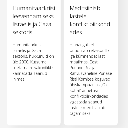
Humanitaarkriisi
Meditsiiniabi
leevendamiseks
lastele
Iisraelis ja Gaza
konfliktipiirkond
sektoris
ades
Humanitaarkriis
Hinnanguliselt
Iisraelis ja Gaza
puudutab relvakonflikt
sektoris, hukkunuid on
iga kümnendat last
üle 2000. Kutsume
maailmas. Eesti
toetama relvakonfliktis
Punane Rist ja
kannatada saanud
Rahvusvaheline Punase
inimesi.
Risti Komitee koguvad
ühiskampaanias „Ole
kohal“ annetusi
konfliktipiirkondades
vigastada saanud
lastele meditsiiniabi
tagamiseks.