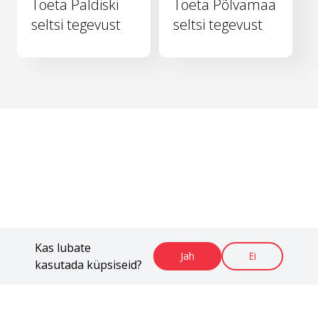
Toeta Paldiski
Toeta Põlvamaa
seltsi tegevust
seltsi tegevust
Kas lubate
Jah
Ei
kasutada küpsiseid?