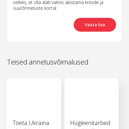
selleks, et olla alati valmis abistama kriiside ja
suurõnnetuste korral.
Vaata lisa
Teised annetusvõimalused
Toeta Ukraina
Hügieenitarbed