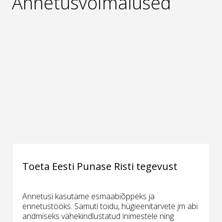
Annetusvõimalused
Toeta Eesti Punase Risti tegevust
Annetusi kasutame esmaabiõppeks ja
ennetustööks. Samuti toidu, hügieenitarvete jm abi
andmiseks vähekindlustatud inimestele ning