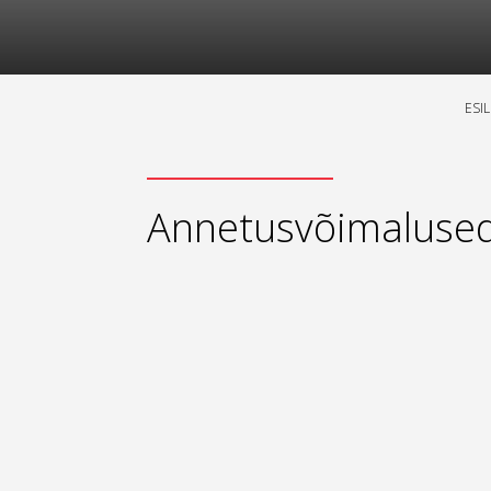
ESI
Annetusvõimaluse