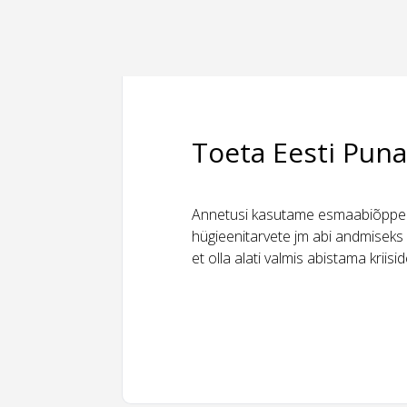
Toeta Eesti Puna
Annetusi kasutame esmaabiõppeks
hügieenitarvete jm abi andmiseks 
et olla alati valmis abistama kriis