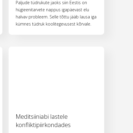
Paljude tüdrukute jaoks siin Eestis on
hügieenitarvete nappus igapäevast elu
halvav probleem. Selle tõttu jääb lausa iga
kümnes tüdruk koolitegevusest kõrvale.
Meditsiiniabi lastele
konfliktipiirkondades