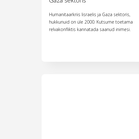
Gaza sektoris
Humanitaarkriis Iisraelis ja Gaza sektoris,
hukkunuid on üle 2000. Kutsume toetama
relvakonfliktis kannatada saanud inimesi.