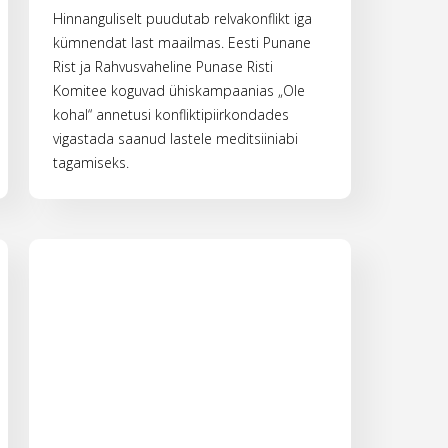
Hinnanguliselt puudutab relvakonflikt iga
kümnendat last maailmas. Eesti Punane
Rist ja Rahvusvaheline Punase Risti
Komitee koguvad ühiskampaanias „Ole
kohal“ annetusi konfliktipiirkondades
vigastada saanud lastele meditsiiniabi
tagamiseks.