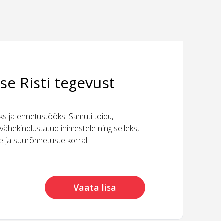
se Risti tegevust
 ja ennetustööks. Samuti toidu,
vähekindlustatud inimestele ning selleks,
ide ja suurõnnetuste korral.
Vaata lisa