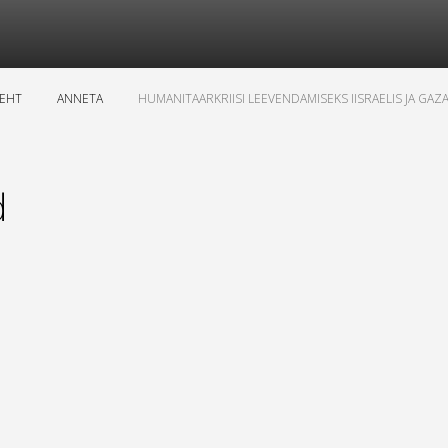
LEHT
ANNETA
HUMANITAARKRIISI LEEVENDAMISEKS IISRAELIS JA GAZ
d