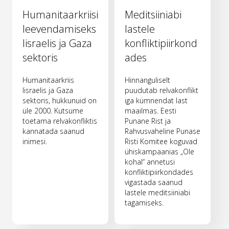
Humanitaarkriisi
Meditsiiniabi
leevendamiseks
lastele
Iisraelis ja Gaza
konfliktipiirkond
sektoris
ades
Humanitaarkriis
Hinnanguliselt
Iisraelis ja Gaza
puudutab relvakonflikt
sektoris, hukkunuid on
iga kümnendat last
üle 2000. Kutsume
maailmas. Eesti
toetama relvakonfliktis
Punane Rist ja
kannatada saanud
Rahvusvaheline Punase
inimesi.
Risti Komitee koguvad
ühiskampaanias „Ole
kohal“ annetusi
konfliktipiirkondades
vigastada saanud
lastele meditsiiniabi
tagamiseks.