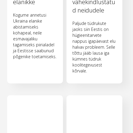
elanikke
vähekindlustatu
d neidudele
Kogume annetusi
Ukraina elanike
Paljude tüdrukute
abistamiseks
jaoks siin Eestis on
kohapeal, neile
hügieenitarvete
esmavajaliku
nappus igapäevast elu
tagamiseks piirialadel
halvav probleem. Selle
ja Eestisse saabunud
tõttu jääb lausa iga
põgenike toetamiseks.
kümnes tüdruk
koolitegevusest
kõrvale.