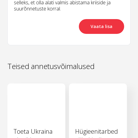
selleks, et olla alati valmis abistama kriiside ja
suurõnnetuste korral.
Vaata lisa
Teised annetusvõimalused
Toeta Ukraina
Hügieenitarbed