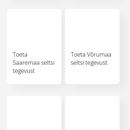
Toeta
Toeta Võrumaa
Saaremaa seltsi
seltsi tegevust
tegevust