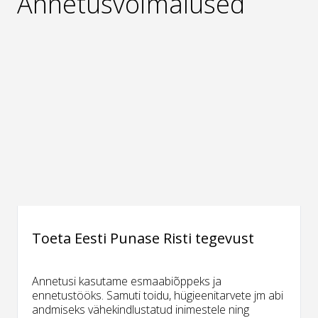
Annetusvõimalused
Toeta Eesti Punase Risti tegevust
Annetusi kasutame esmaabiõppeks ja
ennetustööks. Samuti toidu, hügieenitarvete jm abi
andmiseks vähekindlustatud inimestele ning