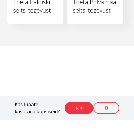
Toeta Paldiski
Toeta Põlvamaa
seltsi tegevust
seltsi tegevust
Kas lubate
Jah
Ei
kasutada küpsiseid?