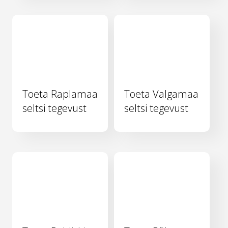
Toeta Raplamaa
Toeta Valgamaa
seltsi tegevust
seltsi tegevust