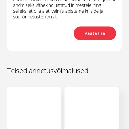
andmiseks vähekindlustatud inimestele ning
selleks, et olla alati valmis abistama kriiside ja
suurõnnetuste korral.
Vaata lisa
Teised annetusvõimalused