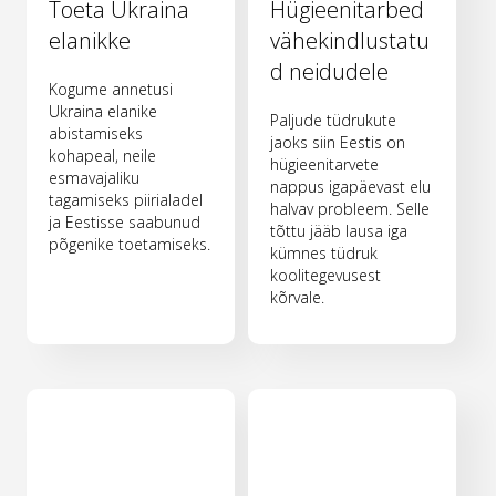
Toeta Ukraina
Hügieenitarbed
elanikke
vähekindlustatu
d neidudele
Kogume annetusi
Ukraina elanike
Paljude tüdrukute
abistamiseks
jaoks siin Eestis on
kohapeal, neile
hügieenitarvete
esmavajaliku
nappus igapäevast elu
tagamiseks piirialadel
halvav probleem. Selle
ja Eestisse saabunud
tõttu jääb lausa iga
põgenike toetamiseks.
kümnes tüdruk
koolitegevusest
kõrvale.