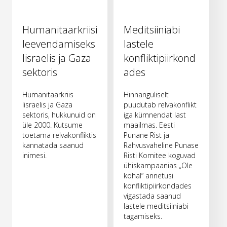
Humanitaarkriisi
Meditsiiniabi
leevendamiseks
lastele
Iisraelis ja Gaza
konfliktipiirkond
sektoris
ades
Humanitaarkriis
Hinnanguliselt
Iisraelis ja Gaza
puudutab relvakonflikt
sektoris, hukkunuid on
iga kümnendat last
üle 2000. Kutsume
maailmas. Eesti
toetama relvakonfliktis
Punane Rist ja
kannatada saanud
Rahvusvaheline Punase
inimesi.
Risti Komitee koguvad
ühiskampaanias „Ole
kohal“ annetusi
konfliktipiirkondades
vigastada saanud
lastele meditsiiniabi
tagamiseks.