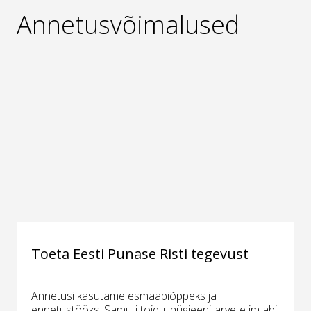
Annetusvõimalused
Toeta Eesti Punase Risti tegevust
Annetusi kasutame esmaabiõppeks ja
ennetustööks. Samuti toidu, hügieenitarvete jm abi