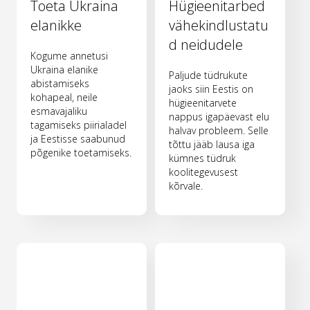
Toeta Ukraina
Hügieenitarbed
elanikke
vähekindlustatu
d neidudele
Kogume annetusi
Ukraina elanike
Paljude tüdrukute
abistamiseks
jaoks siin Eestis on
kohapeal, neile
hügieenitarvete
esmavajaliku
nappus igapäevast elu
tagamiseks piirialadel
halvav probleem. Selle
ja Eestisse saabunud
tõttu jääb lausa iga
põgenike toetamiseks.
kümnes tüdruk
koolitegevusest
kõrvale.