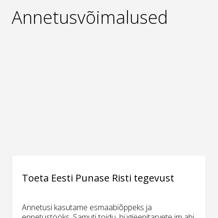
Annetusvõimalused
Toeta Eesti Punase Risti tegevust
Annetusi kasutame esmaabiõppeks ja
ennetustööks. Samuti toidu, hügieenitarvete jm abi