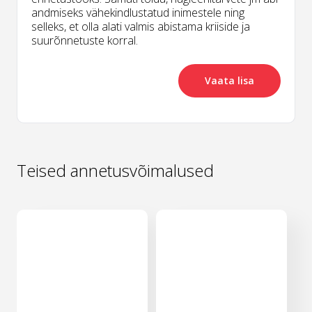
andmiseks vähekindlustatud inimestele ning
selleks, et olla alati valmis abistama kriiside ja
suurõnnetuste korral.
Vaata lisa
Teised annetusvõimalused