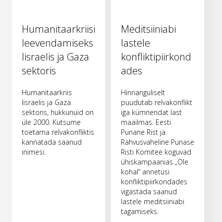
Humanitaarkriisi
Meditsiiniabi
leevendamiseks
lastele
Iisraelis ja Gaza
konfliktipiirkond
sektoris
ades
Humanitaarkriis
Hinnanguliselt
Iisraelis ja Gaza
puudutab relvakonflikt
sektoris, hukkunuid on
iga kümnendat last
üle 2000. Kutsume
maailmas. Eesti
toetama relvakonfliktis
Punane Rist ja
kannatada saanud
Rahvusvaheline Punase
inimesi.
Risti Komitee koguvad
ühiskampaanias „Ole
kohal“ annetusi
konfliktipiirkondades
vigastada saanud
lastele meditsiiniabi
tagamiseks.