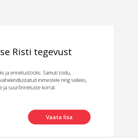
se Risti tegevust
 ja ennetustööks. Samuti toidu,
vähekindlustatud inimestele ning selleks,
ide ja suurõnnetuste korral.
Vaata lisa