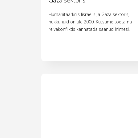
Gaza sektoris
Humanitaarkriis Iisraelis ja Gaza sektoris,
hukkunuid on üle 2000. Kutsume toetama
relvakonfliktis kannatada saanud inimesi.