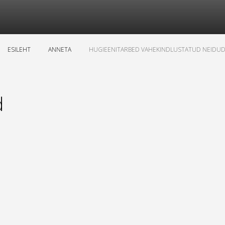
ESILEHT
ANNETA
HUGIEENITARBED VAHEKINDLUSTATUD NEIDUD
d