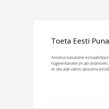
Toeta Eesti Puna
Annetusi kasutame esmaabiõppeks
hügieenitarvete jm abi andmiseks 
et olla alati valmis abistama kriis