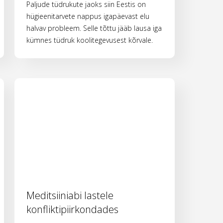
Paljude tüdrukute jaoks siin Eestis on
hügieenitarvete nappus igapäevast elu
halvav probleem. Selle tõttu jääb lausa iga
kümnes tüdruk koolitegevusest kõrvale.
Meditsiiniabi lastele
konfliktipiirkondades