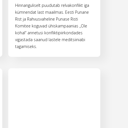
Hinnanguliselt puudutab relvakonflikt iga
kümnendat last maailmas. Eesti Punane
Rist ja Rahvusvaheline Punase Risti
Komitee koguvad ühiskampaanias „Ole
kohal“ annetusi konfliktipiirkondades
vigastada saanud lastele meditsiiniabi
tagamiseks.