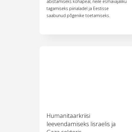
abistamiseks kohapeal, neile esmavajaliku
tagamiseks piirialadel ja Eestisse
saabunud põgenike toetamiseks.
Humanitaarkriisi
leevendamiseks Iisraelis ja