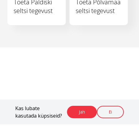
Toeta Paldiski
Toeta Põlvamaa
seltsi tegevust
seltsi tegevust
Kas lubate
Jah
Ei
kasutada küpsiseid?