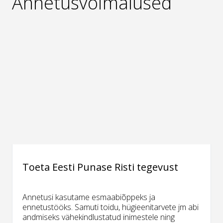
Annetusvõimalused
Toeta Eesti Punase Risti tegevust
Annetusi kasutame esmaabiõppeks ja
ennetustööks. Samuti toidu, hügieenitarvete jm abi
andmiseks vähekindlustatud inimestele ning