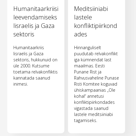
Humanitaarkriisi
Meditsiiniabi
leevendamiseks
lastele
Iisraelis ja Gaza
konfliktipiirkond
sektoris
ades
Humanitaarkriis
Hinnanguliselt
Iisraelis ja Gaza
puudutab relvakonflikt
sektoris, hukkunuid on
iga kümnendat last
üle 2000. Kutsume
maailmas. Eesti
toetama relvakonfliktis
Punane Rist ja
kannatada saanud
Rahvusvaheline Punase
inimesi.
Risti Komitee koguvad
ühiskampaanias „Ole
kohal“ annetusi
konfliktipiirkondades
vigastada saanud
lastele meditsiiniabi
tagamiseks.