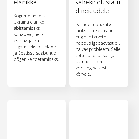
elanikke
vähekindlustatu
d neidudele
Kogume annetusi
Ukraina elanike
Paljude tüdrukute
abistamiseks
jaoks siin Eestis on
kohapeal, neile
hügieenitarvete
esmavajaliku
nappus igapäevast elu
tagamiseks piirialadel
halvav probleem. Selle
ja Eestisse saabunud
tõttu jääb lausa iga
põgenike toetamiseks.
kümnes tüdruk
koolitegevusest
kõrvale.