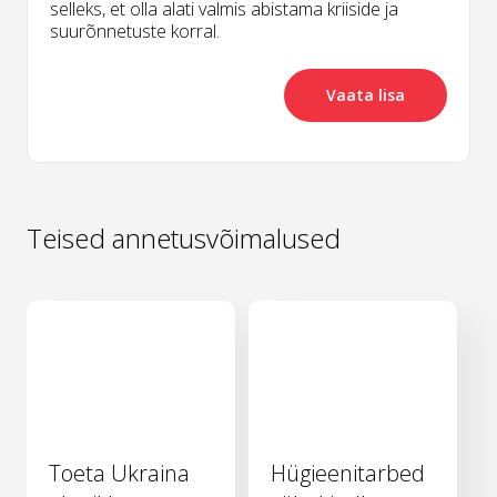
selleks, et olla alati valmis abistama kriiside ja
suurõnnetuste korral.
Vaata lisa
Teised annetusvõimalused
Toeta Ukraina
Hügieenitarbed