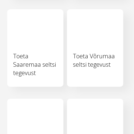
Toeta
Toeta Võrumaa
Saaremaa seltsi
seltsi tegevust
tegevust