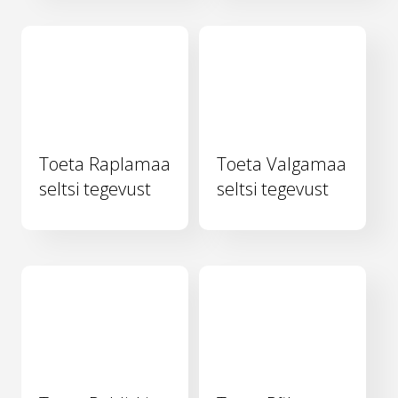
Toeta Raplamaa
Toeta Valgamaa
seltsi tegevust
seltsi tegevust