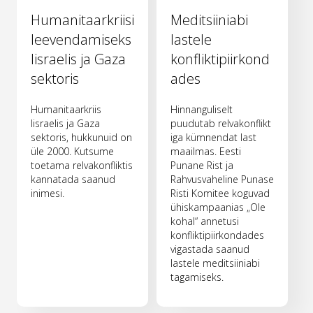
Humanitaarkriisi
Meditsiiniabi
leevendamiseks
lastele
Iisraelis ja Gaza
konfliktipiirkond
sektoris
ades
Humanitaarkriis
Hinnanguliselt
Iisraelis ja Gaza
puudutab relvakonflikt
sektoris, hukkunuid on
iga kümnendat last
üle 2000. Kutsume
maailmas. Eesti
toetama relvakonfliktis
Punane Rist ja
kannatada saanud
Rahvusvaheline Punase
inimesi.
Risti Komitee koguvad
ühiskampaanias „Ole
kohal“ annetusi
konfliktipiirkondades
vigastada saanud
lastele meditsiiniabi
tagamiseks.