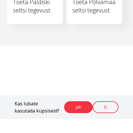
Toeta Paldiski
Toeta Põlvamaa
seltsi tegevust
seltsi tegevust
Kas lubate
Jah
Ei
kasutada küpsiseid?