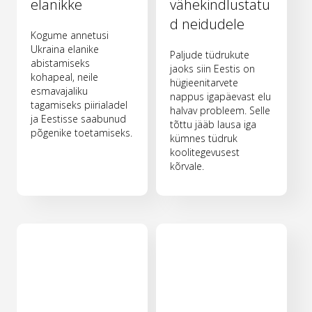
elanikke
vähekindlustatu
d neidudele
Kogume annetusi
Ukraina elanike
Paljude tüdrukute
abistamiseks
jaoks siin Eestis on
kohapeal, neile
hügieenitarvete
esmavajaliku
nappus igapäevast elu
tagamiseks piirialadel
halvav probleem. Selle
ja Eestisse saabunud
tõttu jääb lausa iga
põgenike toetamiseks.
kümnes tüdruk
koolitegevusest
kõrvale.