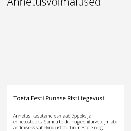
Annetusvõimalused
Toeta Eesti Punase Risti tegevust
Annetusi kasutame esmaabiõppeks ja
ennetustööks. Samuti toidu, hügieenitarvete jm abi
andmiseks vähekindlustatud inimestele ning