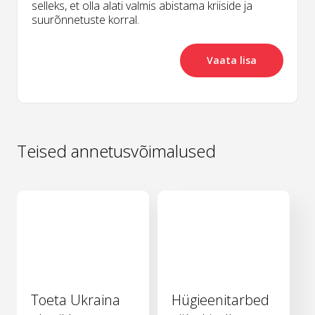
selleks, et olla alati valmis abistama kriiside ja
suurõnnetuste korral.
Vaata lisa
Teised annetusvõimalused
Toeta Ukraina
Hügieenitarbed