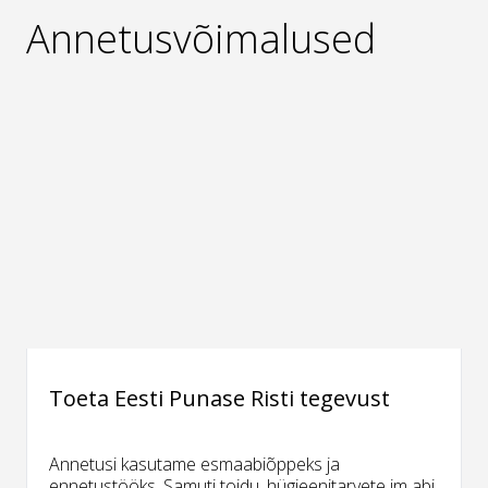
Annetusvõimalused
Toeta Eesti Punase Risti tegevust
Annetusi kasutame esmaabiõppeks ja
ennetustööks. Samuti toidu, hügieenitarvete jm abi