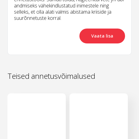
andmiseks vähekindlustatud inimestele ning
selleks, et olla alati valmis abistama kriiside ja
suurõnnetuste korral.
Vaata lisa
Teised annetusvõimalused