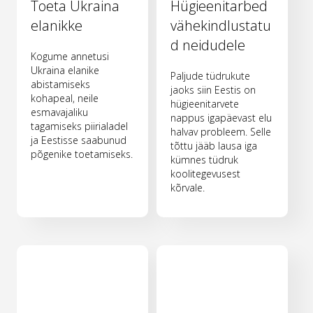
Toeta Ukraina
Hügieenitarbed
elanikke
vähekindlustatu
d neidudele
Kogume annetusi
Ukraina elanike
Paljude tüdrukute
abistamiseks
jaoks siin Eestis on
kohapeal, neile
hügieenitarvete
esmavajaliku
nappus igapäevast elu
tagamiseks piirialadel
halvav probleem. Selle
ja Eestisse saabunud
tõttu jääb lausa iga
põgenike toetamiseks.
kümnes tüdruk
koolitegevusest
kõrvale.