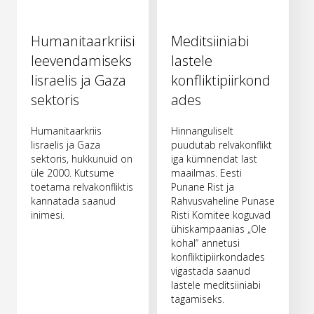
Humanitaarkriisi
Meditsiiniabi
leevendamiseks
lastele
Iisraelis ja Gaza
konfliktipiirkond
sektoris
ades
Humanitaarkriis
Hinnanguliselt
Iisraelis ja Gaza
puudutab relvakonflikt
sektoris, hukkunuid on
iga kümnendat last
üle 2000. Kutsume
maailmas. Eesti
toetama relvakonfliktis
Punane Rist ja
kannatada saanud
Rahvusvaheline Punase
inimesi.
Risti Komitee koguvad
ühiskampaanias „Ole
kohal“ annetusi
konfliktipiirkondades
vigastada saanud
lastele meditsiiniabi
tagamiseks.