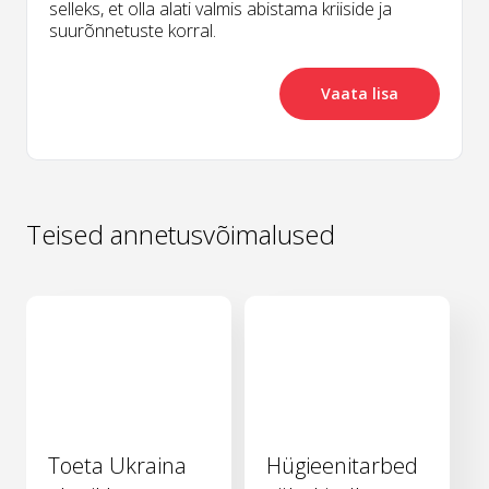
selleks, et olla alati valmis abistama kriiside ja
suurõnnetuste korral.
Vaata lisa
Teised annetusvõimalused
Toeta Ukraina
Hügieenitarbed