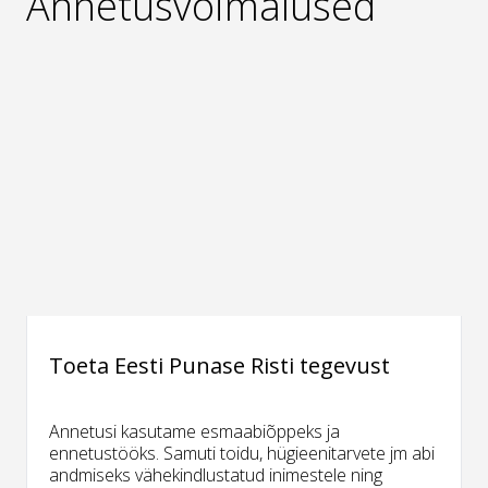
Annetusvõimalused
Toeta Eesti Punase Risti tegevust
Annetusi kasutame esmaabiõppeks ja
ennetustööks. Samuti toidu, hügieenitarvete jm abi
andmiseks vähekindlustatud inimestele ning