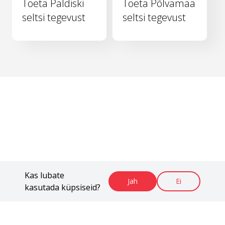
Toeta Paldiski
Toeta Põlvamaa
seltsi tegevust
seltsi tegevust
Kas lubate
Jah
Ei
kasutada küpsiseid?