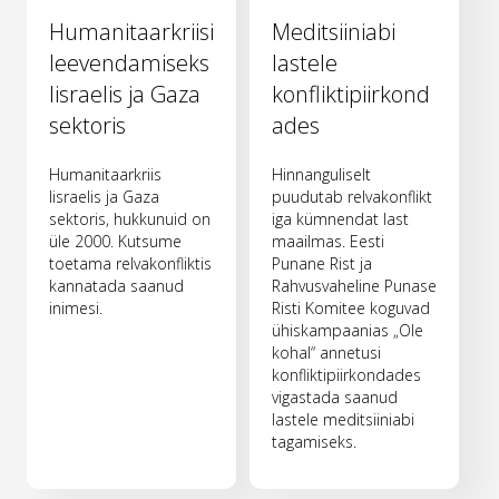
Humanitaarkriisi
Meditsiiniabi
leevendamiseks
lastele
Iisraelis ja Gaza
konfliktipiirkond
sektoris
ades
Humanitaarkriis
Hinnanguliselt
Iisraelis ja Gaza
puudutab relvakonflikt
sektoris, hukkunuid on
iga kümnendat last
üle 2000. Kutsume
maailmas. Eesti
toetama relvakonfliktis
Punane Rist ja
kannatada saanud
Rahvusvaheline Punase
inimesi.
Risti Komitee koguvad
ühiskampaanias „Ole
kohal“ annetusi
konfliktipiirkondades
vigastada saanud
lastele meditsiiniabi
tagamiseks.