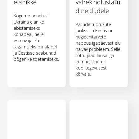
elanikke
vähekindlustatu
d neidudele
Kogume annetusi
Ukraina elanike
Paljude tüdrukute
abistamiseks
jaoks siin Eestis on
kohapeal, neile
hügieenitarvete
esmavajaliku
nappus igapäevast elu
tagamiseks piirialadel
halvav probleem. Selle
ja Eestisse saabunud
tõttu jääb lausa iga
põgenike toetamiseks.
kümnes tüdruk
koolitegevusest
kõrvale.