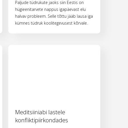
Paljude tüdrukute jaoks siin Eestis on
hügieenitarvete nappus igapäevast elu
halvav probleem. Selle tõttu jääb lausa iga
kümnes tüdruk koolitegevusest kõrvale.
Meditsiiniabi lastele
konfliktipiirkondades