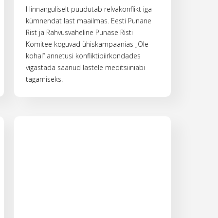
Hinnanguliselt puudutab relvakonflikt iga
kümnendat last maailmas. Eesti Punane
Rist ja Rahvusvaheline Punase Risti
Komitee koguvad ühiskampaanias „Ole
kohal“ annetusi konfliktipiirkondades
vigastada saanud lastele meditsiiniabi
tagamiseks.