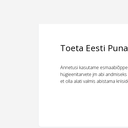
Toeta Eesti Puna
Annetusi kasutame esmaabiõppeks
hügieenitarvete jm abi andmiseks 
et olla alati valmis abistama kriis