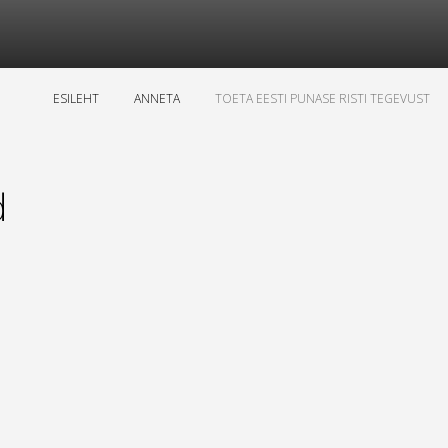
ESILEHT
ANNETA
TOETA EESTI PUNASE RISTI TEGEVUST
d