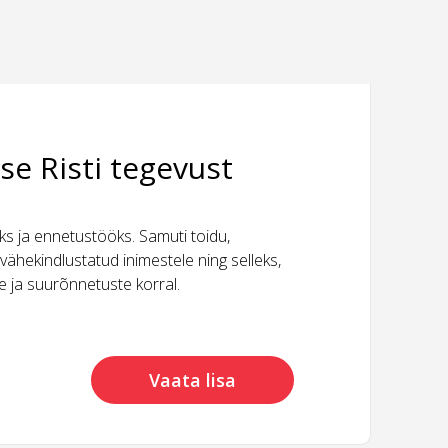
se Risti tegevust
 ja ennetustööks. Samuti toidu,
vähekindlustatud inimestele ning selleks,
ide ja suurõnnetuste korral.
Vaata lisa