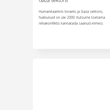
Gaza sektoris
Humanitaarkriis Iisraelis ja Gaza sektoris,
hukkunuid on üle 2000. Kutsume toetama
relvakonfliktis kannatada saanud inimesi.