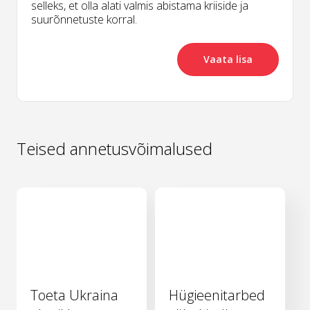
selleks, et olla alati valmis abistama kriiside ja
suurõnnetuste korral.
Vaata lisa
Teised annetusvõimalused
Toeta Ukraina
Hügieenitarbed