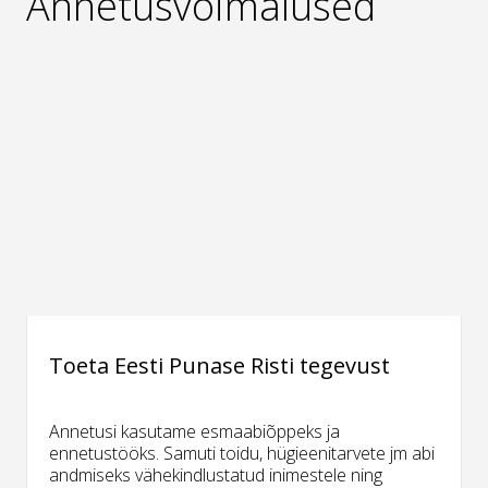
Annetusvõimalused
Toeta Eesti Punase Risti tegevust
Annetusi kasutame esmaabiõppeks ja
ennetustööks. Samuti toidu, hügieenitarvete jm abi
andmiseks vähekindlustatud inimestele ning