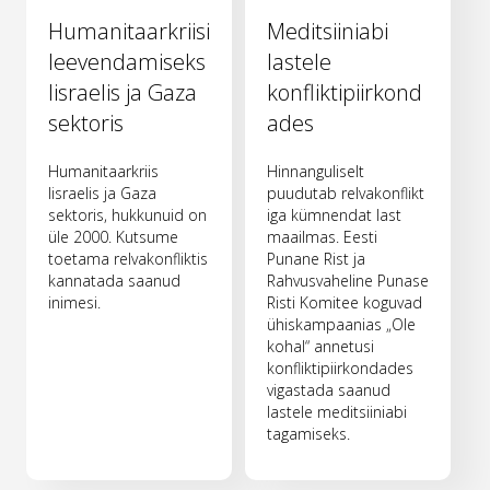
Humanitaarkriisi
Meditsiiniabi
leevendamiseks
lastele
Iisraelis ja Gaza
konfliktipiirkond
sektoris
ades
Humanitaarkriis
Hinnanguliselt
Iisraelis ja Gaza
puudutab relvakonflikt
sektoris, hukkunuid on
iga kümnendat last
üle 2000. Kutsume
maailmas. Eesti
toetama relvakonfliktis
Punane Rist ja
kannatada saanud
Rahvusvaheline Punase
inimesi.
Risti Komitee koguvad
ühiskampaanias „Ole
kohal“ annetusi
konfliktipiirkondades
vigastada saanud
lastele meditsiiniabi
tagamiseks.