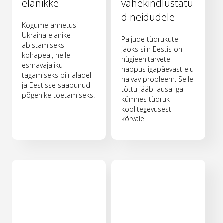
elanikke
vähekindlustatu
d neidudele
Kogume annetusi
Ukraina elanike
Paljude tüdrukute
abistamiseks
jaoks siin Eestis on
kohapeal, neile
hügieenitarvete
esmavajaliku
nappus igapäevast elu
tagamiseks piirialadel
halvav probleem. Selle
ja Eestisse saabunud
tõttu jääb lausa iga
põgenike toetamiseks.
kümnes tüdruk
koolitegevusest
kõrvale.