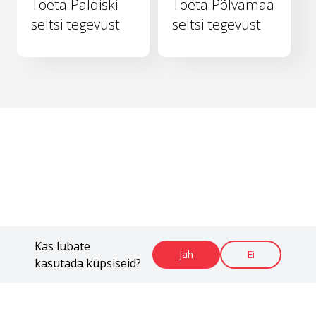
Toeta Paldiski
Toeta Põlvamaa
seltsi tegevust
seltsi tegevust
Kas lubate
Jah
Ei
kasutada küpsiseid?