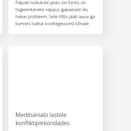
Paljude tüdrukute jaoks siin Eestis on
hügieenitarvete nappus igapäevast elu
halvav probleem. Selle tõttu jääb lausa iga
kümnes tüdruk koolitegevusest kõrvale.
Meditsiiniabi lastele
konfliktipiirkondades