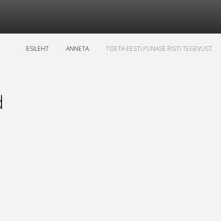
ESILEHT
ANNETA
TOETA EESTI PUNASE RISTI TEGEVUST
d