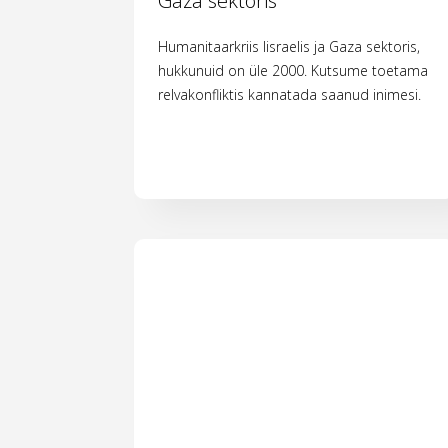
Gaza sektoris
Humanitaarkriis Iisraelis ja Gaza sektoris,
hukkunuid on üle 2000. Kutsume toetama
relvakonfliktis kannatada saanud inimesi.