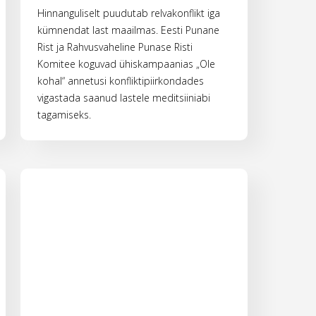
Hinnanguliselt puudutab relvakonflikt iga
kümnendat last maailmas. Eesti Punane
Rist ja Rahvusvaheline Punase Risti
Komitee koguvad ühiskampaanias „Ole
kohal“ annetusi konfliktipiirkondades
vigastada saanud lastele meditsiiniabi
tagamiseks.