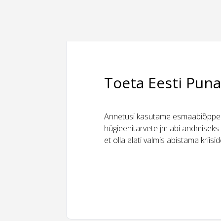
Toeta Eesti Puna
Annetusi kasutame esmaabiõppeks
hügieenitarvete jm abi andmiseks 
et olla alati valmis abistama kriis