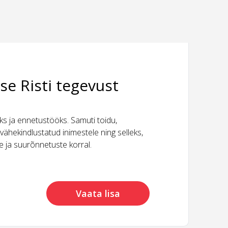
se Risti tegevust
 ja ennetustööks. Samuti toidu,
vähekindlustatud inimestele ning selleks,
ide ja suurõnnetuste korral.
Vaata lisa