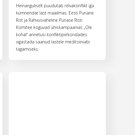
Hinnanguliselt puudutab relvakonflikt iga
kümnendat last maailmas. Eesti Punane
Rist ja Rahvusvaheline Punase Risti
Komitee koguvad ühiskampaanias „Ole
kohal“ annetusi konfliktipiirkondades
vigastada saanud lastele meditsiiniabi
tagamiseks.