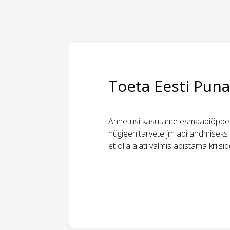
Toeta Eesti Puna
Annetusi kasutame esmaabiõppeks
hügieenitarvete jm abi andmiseks 
et olla alati valmis abistama kriis