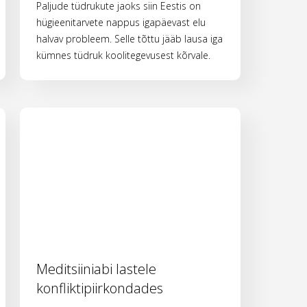
Paljude tüdrukute jaoks siin Eestis on
hügieenitarvete nappus igapäevast elu
halvav probleem. Selle tõttu jääb lausa iga
kümnes tüdruk koolitegevusest kõrvale.
Meditsiiniabi lastele
konfliktipiirkondades