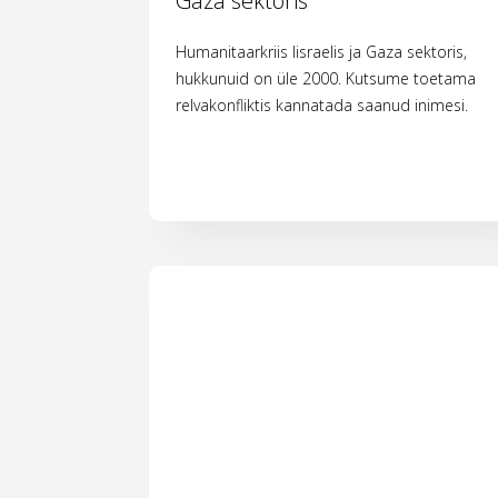
Gaza sektoris
Humanitaarkriis Iisraelis ja Gaza sektoris,
hukkunuid on üle 2000. Kutsume toetama
relvakonfliktis kannatada saanud inimesi.