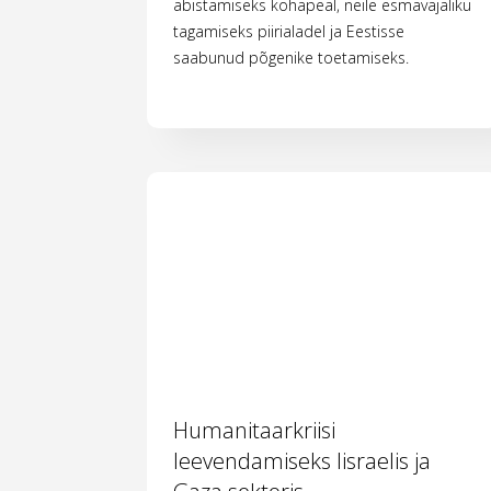
abistamiseks kohapeal, neile esmavajaliku
tagamiseks piirialadel ja Eestisse
saabunud põgenike toetamiseks.
Humanitaarkriisi
leevendamiseks Iisraelis ja