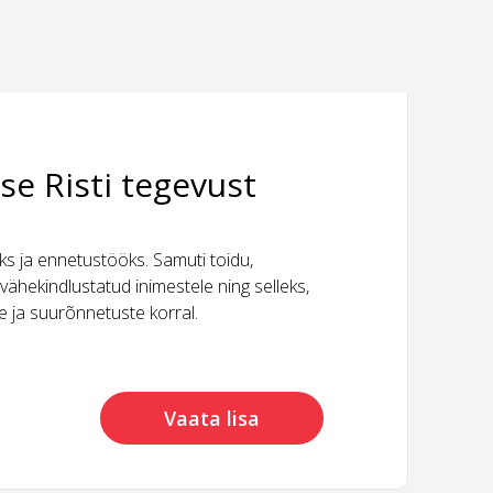
se Risti tegevust
 ja ennetustööks. Samuti toidu,
vähekindlustatud inimestele ning selleks,
ide ja suurõnnetuste korral.
Vaata lisa