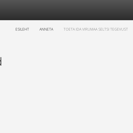
ESILEHT
ANNETA
TOETA IDA VIRUMAA SELTSI TEGEVUST
d