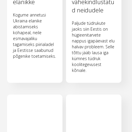
elanikke
vähekindlustatu
d neidudele
Kogume annetusi
Ukraina elanike
Paljude tüdrukute
abistamiseks
jaoks siin Eestis on
kohapeal, neile
hügieenitarvete
esmavajaliku
nappus igapäevast elu
tagamiseks piirialadel
halvav probleem. Selle
ja Eestisse saabunud
tõttu jääb lausa iga
põgenike toetamiseks.
kümnes tüdruk
koolitegevusest
kõrvale.