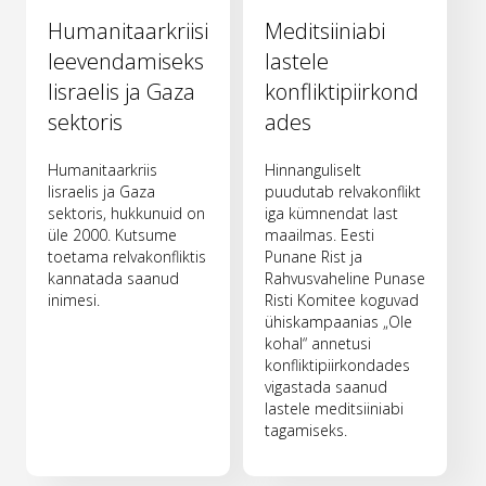
Humanitaarkriisi
Meditsiiniabi
leevendamiseks
lastele
Iisraelis ja Gaza
konfliktipiirkond
sektoris
ades
Humanitaarkriis
Hinnanguliselt
Iisraelis ja Gaza
puudutab relvakonflikt
sektoris, hukkunuid on
iga kümnendat last
üle 2000. Kutsume
maailmas. Eesti
toetama relvakonfliktis
Punane Rist ja
kannatada saanud
Rahvusvaheline Punase
inimesi.
Risti Komitee koguvad
ühiskampaanias „Ole
kohal“ annetusi
konfliktipiirkondades
vigastada saanud
lastele meditsiiniabi
tagamiseks.