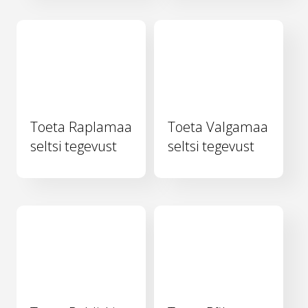
Toeta Raplamaa
Toeta Valgamaa
seltsi tegevust
seltsi tegevust