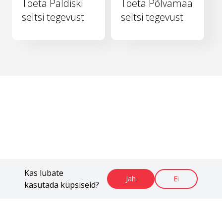
Toeta Paldiski
Toeta Põlvamaa
seltsi tegevust
seltsi tegevust
Kas lubate
Jah
Ei
kasutada küpsiseid?