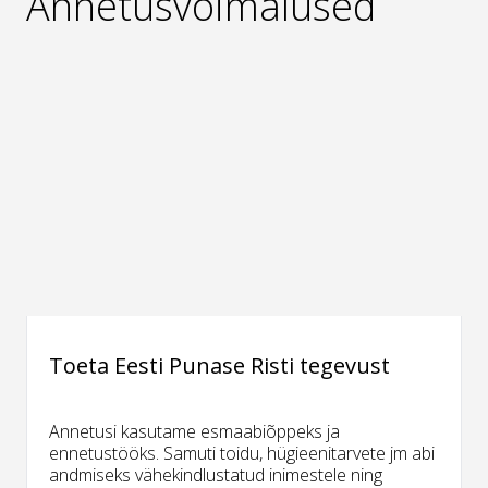
Annetusvõimalused
Toeta Eesti Punase Risti tegevust
Annetusi kasutame esmaabiõppeks ja
ennetustööks. Samuti toidu, hügieenitarvete jm abi
andmiseks vähekindlustatud inimestele ning