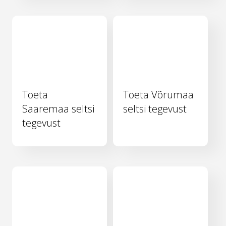
Toeta
Toeta Võrumaa
Saaremaa seltsi
seltsi tegevust
tegevust