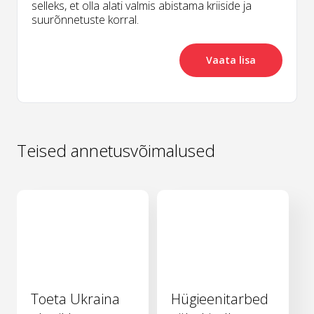
selleks, et olla alati valmis abistama kriiside ja
suurõnnetuste korral.
Vaata lisa
Teised annetusvõimalused
Toeta Ukraina
Hügieenitarbed