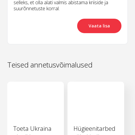
selleks, et olla alati valmis abistama kriiside ja
suurõnnetuste korral.
Vaata lisa
Teised annetusvõimalused
Toeta Ukraina
Hügieenitarbed