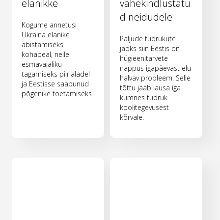
elanikke
vähekindlustatu
d neidudele
Kogume annetusi
Ukraina elanike
Paljude tüdrukute
abistamiseks
jaoks siin Eestis on
kohapeal, neile
hügieenitarvete
esmavajaliku
nappus igapäevast elu
tagamiseks piirialadel
halvav probleem. Selle
ja Eestisse saabunud
tõttu jääb lausa iga
põgenike toetamiseks.
kümnes tüdruk
koolitegevusest
kõrvale.