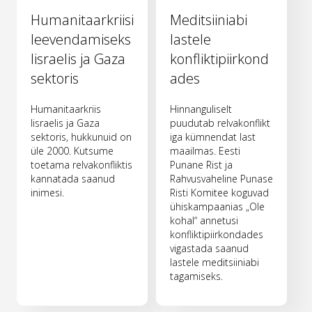
Humanitaarkriisi
Meditsiiniabi
leevendamiseks
lastele
Iisraelis ja Gaza
konfliktipiirkond
sektoris
ades
Humanitaarkriis
Hinnanguliselt
Iisraelis ja Gaza
puudutab relvakonflikt
sektoris, hukkunuid on
iga kümnendat last
üle 2000. Kutsume
maailmas. Eesti
toetama relvakonfliktis
Punane Rist ja
kannatada saanud
Rahvusvaheline Punase
inimesi.
Risti Komitee koguvad
ühiskampaanias „Ole
kohal“ annetusi
konfliktipiirkondades
vigastada saanud
lastele meditsiiniabi
tagamiseks.