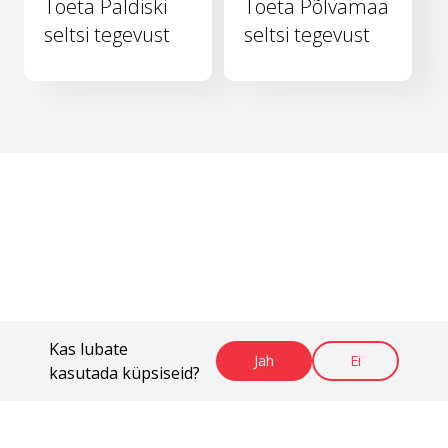
Toeta Paldiski
Toeta Põlvamaa
seltsi tegevust
seltsi tegevust
Kas lubate
Jah
Ei
kasutada küpsiseid?