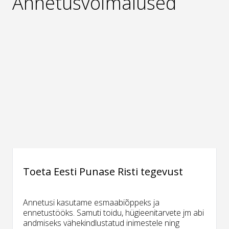
Annetusvõimalused
Toeta Eesti Punase Risti tegevust
Annetusi kasutame esmaabiõppeks ja
ennetustööks. Samuti toidu, hügieenitarvete jm abi
andmiseks vähekindlustatud inimestele ning