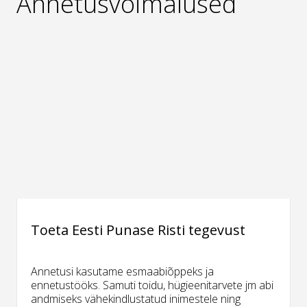
Annetusvõimalused
Toeta Eesti Punase Risti tegevust
Annetusi kasutame esmaabiõppeks ja
ennetustööks. Samuti toidu, hügieenitarvete jm abi
andmiseks vähekindlustatud inimestele ning