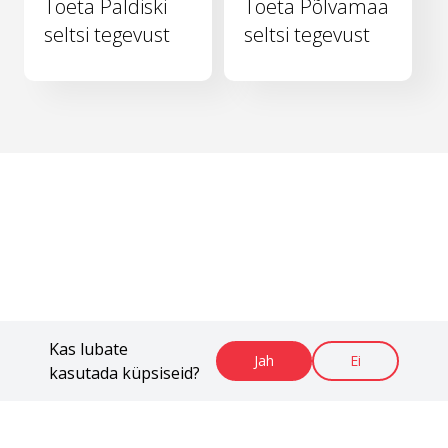
Toeta Paldiski
Toeta Põlvamaa
seltsi tegevust
seltsi tegevust
Kas lubate
Jah
Ei
kasutada küpsiseid?