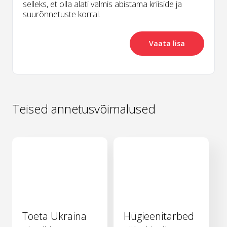
selleks, et olla alati valmis abistama kriiside ja
suurõnnetuste korral.
Vaata lisa
Teised annetusvõimalused
Toeta Ukraina
Hügieenitarbed