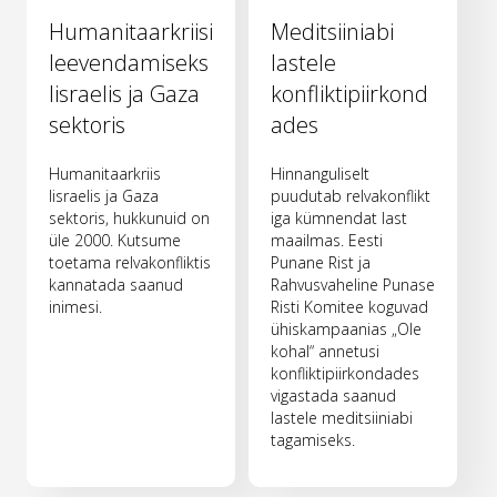
Humanitaarkriisi
Meditsiiniabi
leevendamiseks
lastele
Iisraelis ja Gaza
konfliktipiirkond
sektoris
ades
Humanitaarkriis
Hinnanguliselt
Iisraelis ja Gaza
puudutab relvakonflikt
sektoris, hukkunuid on
iga kümnendat last
üle 2000. Kutsume
maailmas. Eesti
toetama relvakonfliktis
Punane Rist ja
kannatada saanud
Rahvusvaheline Punase
inimesi.
Risti Komitee koguvad
ühiskampaanias „Ole
kohal“ annetusi
konfliktipiirkondades
vigastada saanud
lastele meditsiiniabi
tagamiseks.