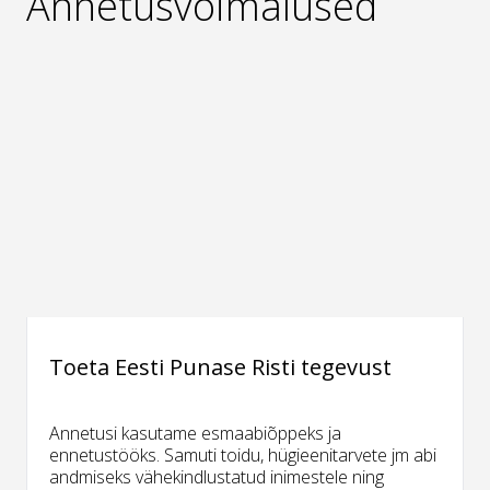
Annetusvõimalused
Toeta Eesti Punase Risti tegevust
Annetusi kasutame esmaabiõppeks ja
ennetustööks. Samuti toidu, hügieenitarvete jm abi
andmiseks vähekindlustatud inimestele ning