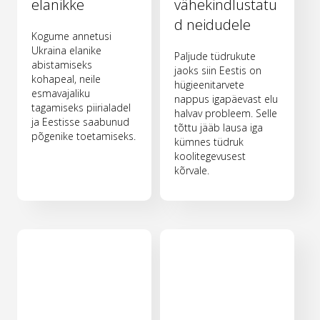
elanikke
vähekindlustatu
d neidudele
Kogume annetusi
Ukraina elanike
Paljude tüdrukute
abistamiseks
jaoks siin Eestis on
kohapeal, neile
hügieenitarvete
esmavajaliku
nappus igapäevast elu
tagamiseks piirialadel
halvav probleem. Selle
ja Eestisse saabunud
tõttu jääb lausa iga
põgenike toetamiseks.
kümnes tüdruk
koolitegevusest
kõrvale.