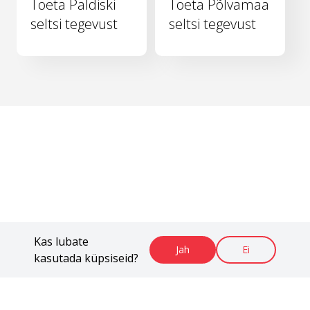
Toeta Paldiski
Toeta Põlvamaa
seltsi tegevust
seltsi tegevust
Kas lubate
Jah
Ei
kasutada küpsiseid?