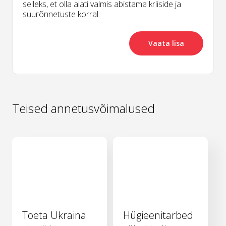
selleks, et olla alati valmis abistama kriiside ja
suurõnnetuste korral.
Vaata lisa
Teised annetusvõimalused
Toeta Ukraina
Hügieenitarbed