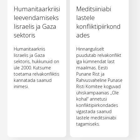
Humanitaarkriisi
Meditsiiniabi
leevendamiseks
lastele
Iisraelis ja Gaza
konfliktipiirkond
sektoris
ades
Humanitaarkriis
Hinnanguliselt
Iisraelis ja Gaza
puudutab relvakonflikt
sektoris, hukkunuid on
iga kümnendat last
üle 2000. Kutsume
maailmas. Eesti
toetama relvakonfliktis
Punane Rist ja
kannatada saanud
Rahvusvaheline Punase
inimesi.
Risti Komitee koguvad
ühiskampaanias „Ole
kohal“ annetusi
konfliktipiirkondades
vigastada saanud
lastele meditsiiniabi
tagamiseks.