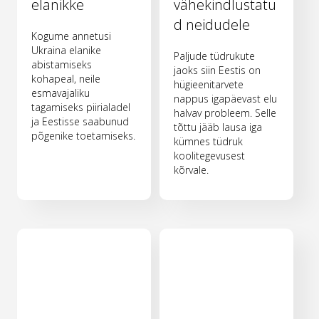
elanikke
vähekindlustatu
d neidudele
Kogume annetusi
Ukraina elanike
Paljude tüdrukute
abistamiseks
jaoks siin Eestis on
kohapeal, neile
hügieenitarvete
esmavajaliku
nappus igapäevast elu
tagamiseks piirialadel
halvav probleem. Selle
ja Eestisse saabunud
tõttu jääb lausa iga
põgenike toetamiseks.
kümnes tüdruk
koolitegevusest
kõrvale.