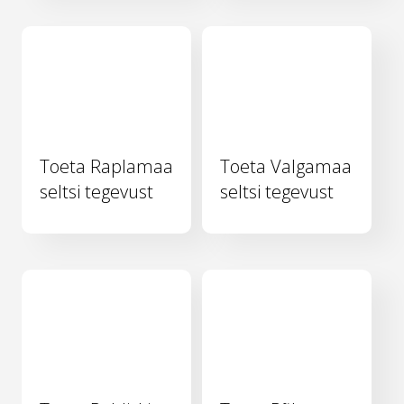
Toeta Raplamaa
Toeta Valgamaa
seltsi tegevust
seltsi tegevust