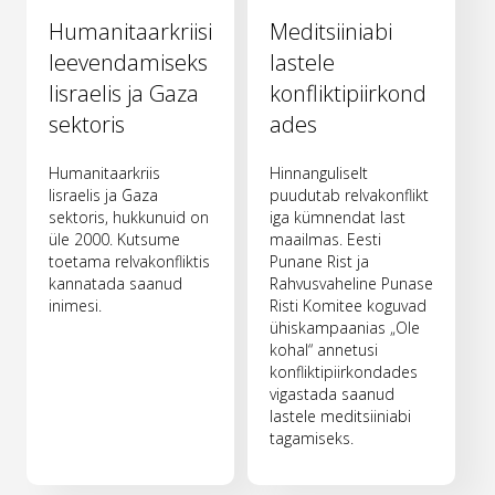
Humanitaarkriisi
Meditsiiniabi
leevendamiseks
lastele
Iisraelis ja Gaza
konfliktipiirkond
sektoris
ades
Humanitaarkriis
Hinnanguliselt
Iisraelis ja Gaza
puudutab relvakonflikt
sektoris, hukkunuid on
iga kümnendat last
üle 2000. Kutsume
maailmas. Eesti
toetama relvakonfliktis
Punane Rist ja
kannatada saanud
Rahvusvaheline Punase
inimesi.
Risti Komitee koguvad
ühiskampaanias „Ole
kohal“ annetusi
konfliktipiirkondades
vigastada saanud
lastele meditsiiniabi
tagamiseks.