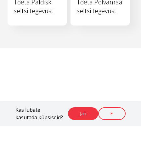
Toeta Paldiski
Toeta Põlvamaa
seltsi tegevust
seltsi tegevust
Kas lubate
Jah
Ei
kasutada küpsiseid?