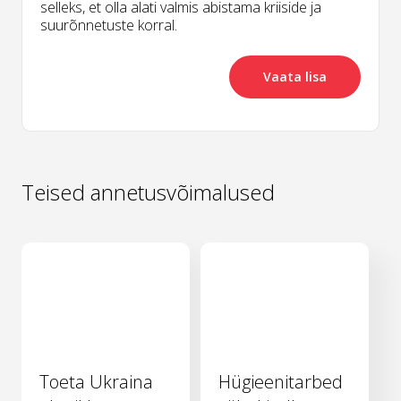
selleks, et olla alati valmis abistama kriiside ja
suurõnnetuste korral.
Vaata lisa
Teised annetusvõimalused
Toeta Ukraina
Hügieenitarbed