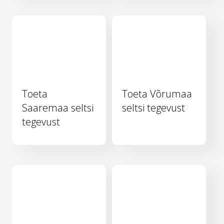
Toeta
Toeta Võrumaa
Saaremaa seltsi
seltsi tegevust
tegevust