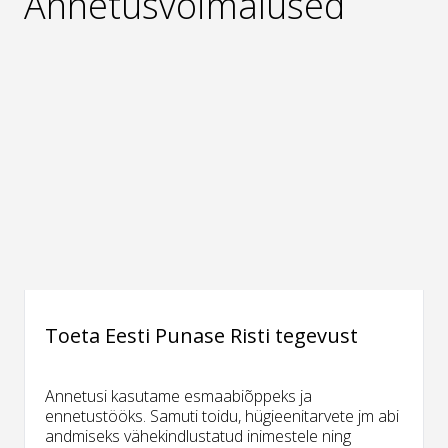
Annetusvõimalused
Toeta Eesti Punase Risti tegevust
Annetusi kasutame esmaabiõppeks ja
ennetustööks. Samuti toidu, hügieenitarvete jm abi
andmiseks vähekindlustatud inimestele ning