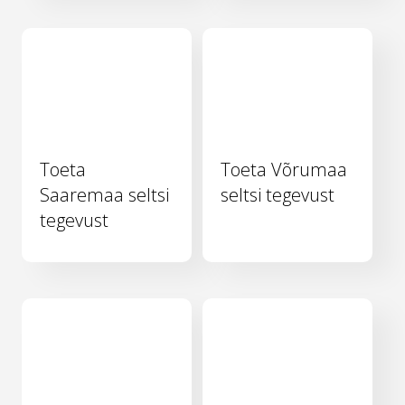
Toeta
Toeta Võrumaa
Saaremaa seltsi
seltsi tegevust
tegevust