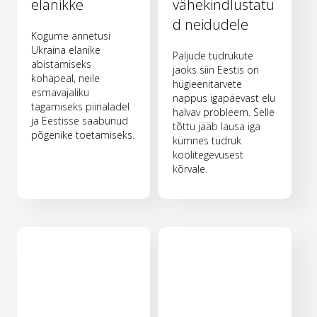
elanikke
vähekindlustatu
d neidudele
Kogume annetusi
Ukraina elanike
Paljude tüdrukute
abistamiseks
jaoks siin Eestis on
kohapeal, neile
hügieenitarvete
esmavajaliku
nappus igapäevast elu
tagamiseks piirialadel
halvav probleem. Selle
ja Eestisse saabunud
tõttu jääb lausa iga
põgenike toetamiseks.
kümnes tüdruk
koolitegevusest
kõrvale.