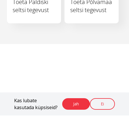
Toeta Paldiski
Toeta Põlvamaa
seltsi tegevust
seltsi tegevust
Kas lubate
Jah
Ei
kasutada küpsiseid?