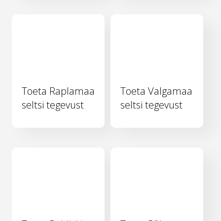
Toeta Raplamaa
Toeta Valgamaa
seltsi tegevust
seltsi tegevust