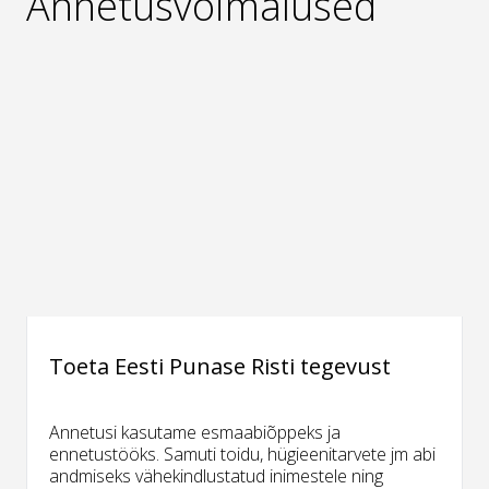
Annetusvõimalused
Toeta Eesti Punase Risti tegevust
Annetusi kasutame esmaabiõppeks ja
ennetustööks. Samuti toidu, hügieenitarvete jm abi
andmiseks vähekindlustatud inimestele ning