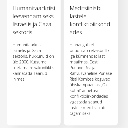
Humanitaarkriisi
Meditsiiniabi
leevendamiseks
lastele
Iisraelis ja Gaza
konfliktipiirkond
sektoris
ades
Humanitaarkriis
Hinnanguliselt
Iisraelis ja Gaza
puudutab relvakonflikt
sektoris, hukkunuid on
iga kümnendat last
üle 2000. Kutsume
maailmas. Eesti
toetama relvakonfliktis
Punane Rist ja
kannatada saanud
Rahvusvaheline Punase
inimesi.
Risti Komitee koguvad
ühiskampaanias „Ole
kohal“ annetusi
konfliktipiirkondades
vigastada saanud
lastele meditsiiniabi
tagamiseks.