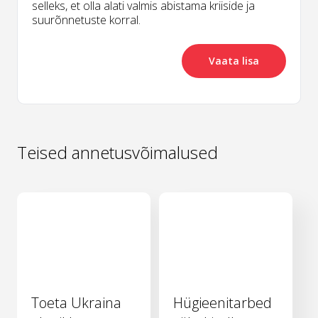
selleks, et olla alati valmis abistama kriiside ja
suurõnnetuste korral.
Vaata lisa
Teised annetusvõimalused
Toeta Ukraina
Hügieenitarbed