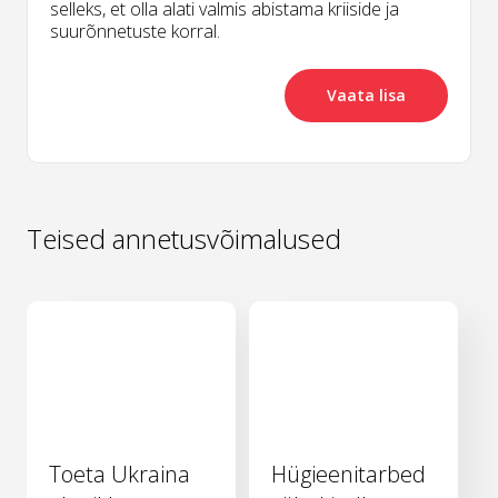
selleks, et olla alati valmis abistama kriiside ja
suurõnnetuste korral.
Vaata lisa
Teised annetusvõimalused
Toeta Ukraina
Hügieenitarbed