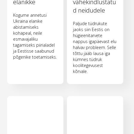
elanikke
vähekindlustatu
d neidudele
Kogume annetusi
Ukraina elanike
Paljude tüdrukute
abistamiseks
jaoks siin Eestis on
kohapeal, neile
hügieenitarvete
esmavajaliku
nappus igapäevast elu
tagamiseks piirialadel
halvav probleem. Selle
ja Eestisse saabunud
tõttu jääb lausa iga
põgenike toetamiseks.
kümnes tüdruk
koolitegevusest
kõrvale.