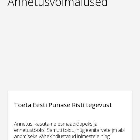
Annetusvõimalused
Toeta Eesti Punase Risti tegevust
Annetusi kasutame esmaabiõppeks ja
ennetustööks. Samuti toidu, hügieenitarvete jm abi
andmiseks vähekindlustatud inimestele ning