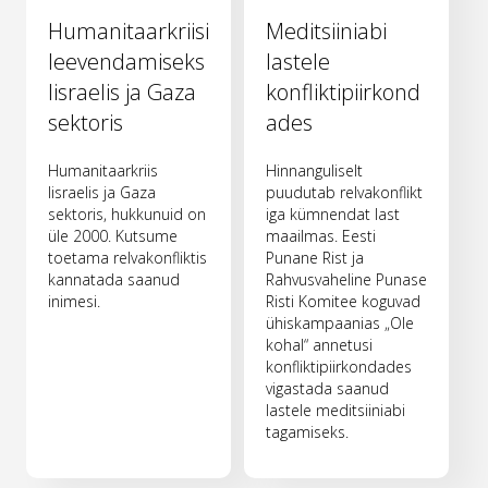
Humanitaarkriisi
Meditsiiniabi
leevendamiseks
lastele
Iisraelis ja Gaza
konfliktipiirkond
sektoris
ades
Humanitaarkriis
Hinnanguliselt
Iisraelis ja Gaza
puudutab relvakonflikt
sektoris, hukkunuid on
iga kümnendat last
üle 2000. Kutsume
maailmas. Eesti
toetama relvakonfliktis
Punane Rist ja
kannatada saanud
Rahvusvaheline Punase
inimesi.
Risti Komitee koguvad
ühiskampaanias „Ole
kohal“ annetusi
konfliktipiirkondades
vigastada saanud
lastele meditsiiniabi
tagamiseks.