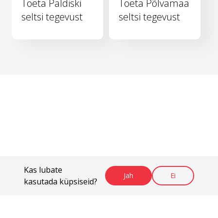
Toeta Paldiski
Toeta Põlvamaa
seltsi tegevust
seltsi tegevust
Kas lubate
Jah
Ei
kasutada küpsiseid?