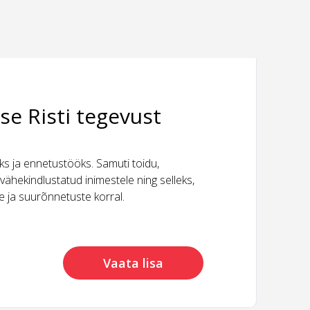
se Risti tegevust
 ja ennetustööks. Samuti toidu,
vähekindlustatud inimestele ning selleks,
ide ja suurõnnetuste korral.
Vaata lisa