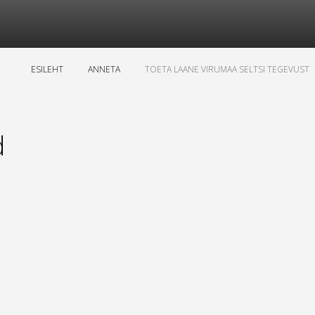
ESILEHT
ANNETA
TOETA LAANE VIRUMAA SELTSI TEGEVUST
d