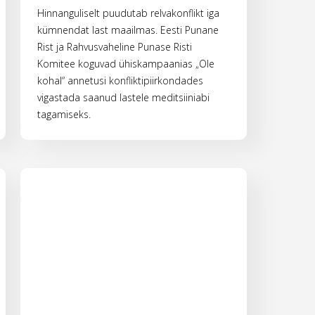
Hinnanguliselt puudutab relvakonflikt iga
kümnendat last maailmas. Eesti Punane
Rist ja Rahvusvaheline Punase Risti
Komitee koguvad ühiskampaanias „Ole
kohal“ annetusi konfliktipiirkondades
vigastada saanud lastele meditsiiniabi
tagamiseks.