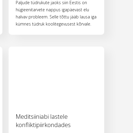
Paljude tüdrukute jaoks siin Eestis on
hügieenitarvete nappus igapäevast elu
halvav probleem. Selle tõttu jääb lausa iga
kümnes tüdruk koolitegevusest kõrvale.
Meditsiiniabi lastele
konfliktipiirkondades