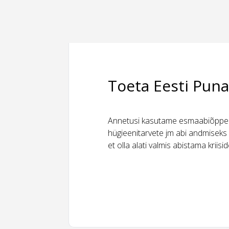
Toeta Eesti Puna
Annetusi kasutame esmaabiõppeks
hügieenitarvete jm abi andmiseks 
et olla alati valmis abistama kriis