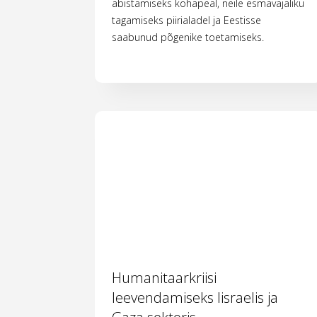
abistamiseks kohapeal, neile esmavajaliku
tagamiseks piirialadel ja Eestisse
saabunud põgenike toetamiseks.
Humanitaarkriisi
leevendamiseks Iisraelis ja