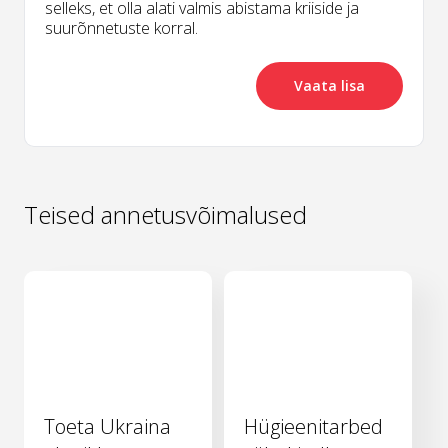
selleks, et olla alati valmis abistama kriiside ja
suurõnnetuste korral.
Vaata lisa
Teised annetusvõimalused
Toeta Ukraina
Hügieenitarbed