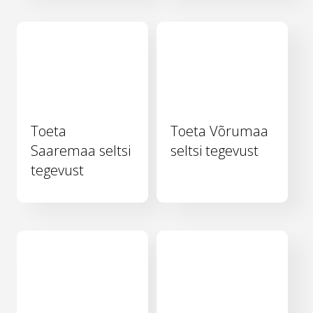
Toeta
Toeta Võrumaa
Saaremaa seltsi
seltsi tegevust
tegevust