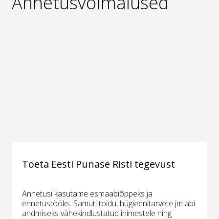
Annetusvõimalused
Toeta Eesti Punase Risti tegevust
Annetusi kasutame esmaabiõppeks ja
ennetustööks. Samuti toidu, hügieenitarvete jm abi
andmiseks vähekindlustatud inimestele ning