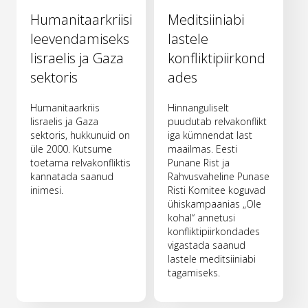
Humanitaarkriisi
Meditsiiniabi
leevendamiseks
lastele
Iisraelis ja Gaza
konfliktipiirkond
sektoris
ades
Humanitaarkriis
Hinnanguliselt
Iisraelis ja Gaza
puudutab relvakonflikt
sektoris, hukkunuid on
iga kümnendat last
üle 2000. Kutsume
maailmas. Eesti
toetama relvakonfliktis
Punane Rist ja
kannatada saanud
Rahvusvaheline Punase
inimesi.
Risti Komitee koguvad
ühiskampaanias „Ole
kohal“ annetusi
konfliktipiirkondades
vigastada saanud
lastele meditsiiniabi
tagamiseks.