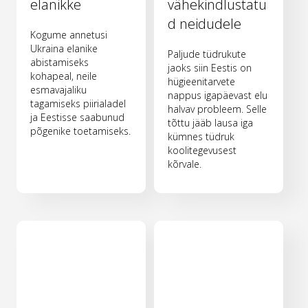
elanikke
vähekindlustatu
d neidudele
Kogume annetusi
Ukraina elanike
Paljude tüdrukute
abistamiseks
jaoks siin Eestis on
kohapeal, neile
hügieenitarvete
esmavajaliku
nappus igapäevast elu
tagamiseks piirialadel
halvav probleem. Selle
ja Eestisse saabunud
tõttu jääb lausa iga
põgenike toetamiseks.
kümnes tüdruk
koolitegevusest
kõrvale.