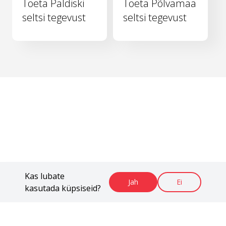
Toeta Paldiski
Toeta Põlvamaa
seltsi tegevust
seltsi tegevust
Kas lubate
Jah
Ei
kasutada küpsiseid?