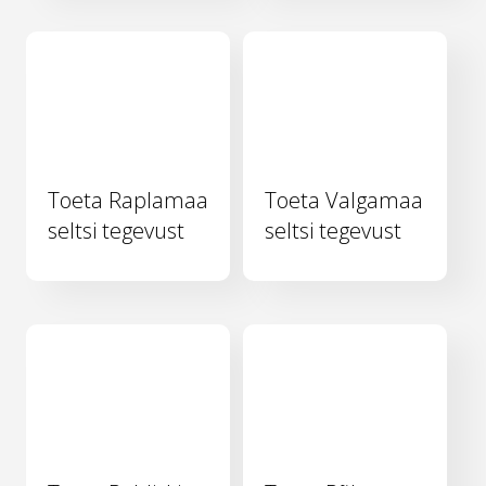
Toeta Raplamaa
Toeta Valgamaa
seltsi tegevust
seltsi tegevust