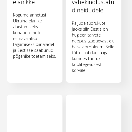
elanikke
vähekindlustatu
d neidudele
Kogume annetusi
Ukraina elanike
Paljude tüdrukute
abistamiseks
jaoks siin Eestis on
kohapeal, neile
hügieenitarvete
esmavajaliku
nappus igapäevast elu
tagamiseks piirialadel
halvav probleem. Selle
ja Eestisse saabunud
tõttu jääb lausa iga
põgenike toetamiseks.
kümnes tüdruk
koolitegevusest
kõrvale.