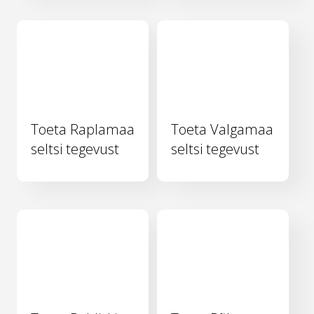
Toeta Raplamaa
Toeta Valgamaa
seltsi tegevust
seltsi tegevust