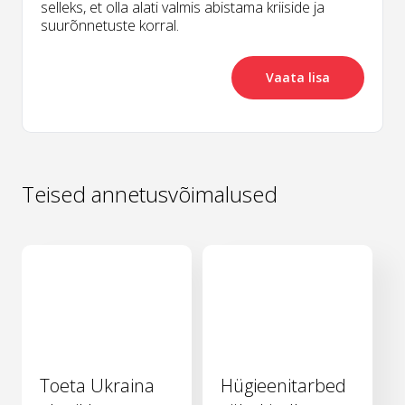
selleks, et olla alati valmis abistama kriiside ja
suurõnnetuste korral.
Vaata lisa
Teised annetusvõimalused
Toeta Ukraina
Hügieenitarbed