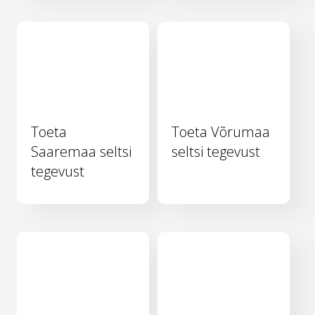
Toeta
Toeta Võrumaa
Saaremaa seltsi
seltsi tegevust
tegevust