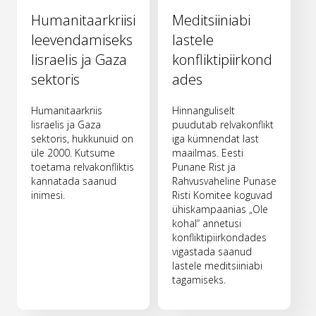
Humanitaarkriisi
Meditsiiniabi
leevendamiseks
lastele
Iisraelis ja Gaza
konfliktipiirkond
sektoris
ades
Humanitaarkriis
Hinnanguliselt
Iisraelis ja Gaza
puudutab relvakonflikt
sektoris, hukkunuid on
iga kümnendat last
üle 2000. Kutsume
maailmas. Eesti
toetama relvakonfliktis
Punane Rist ja
kannatada saanud
Rahvusvaheline Punase
inimesi.
Risti Komitee koguvad
ühiskampaanias „Ole
kohal“ annetusi
konfliktipiirkondades
vigastada saanud
lastele meditsiiniabi
tagamiseks.