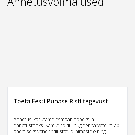
Annetusvõimalused
Toeta Eesti Punase Risti tegevust
Annetusi kasutame esmaabiõppeks ja
ennetustööks. Samuti toidu, hügieenitarvete jm abi
andmiseks vähekindlustatud inimestele ning