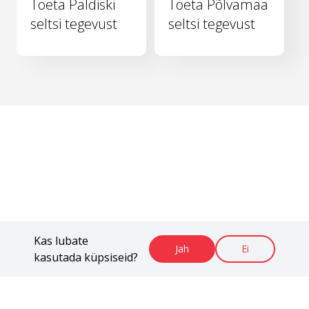
Toeta Paldiski
Toeta Põlvamaa
seltsi tegevust
seltsi tegevust
Kas lubate
Jah
Ei
kasutada küpsiseid?