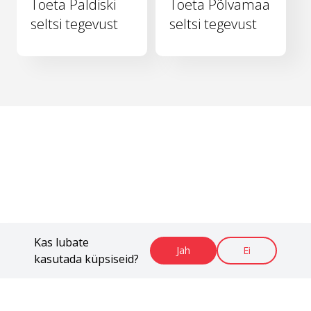
Toeta Paldiski
Toeta Põlvamaa
seltsi tegevust
seltsi tegevust
Kas lubate
Jah
Ei
kasutada küpsiseid?