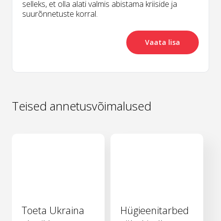
selleks, et olla alati valmis abistama kriiside ja
suurõnnetuste korral.
Vaata lisa
Teised annetusvõimalused
Toeta Ukraina
Hügieenitarbed