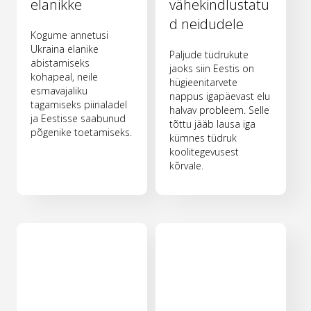
elanikke
vähekindlustatu
d neidudele
Kogume annetusi
Ukraina elanike
Paljude tüdrukute
abistamiseks
jaoks siin Eestis on
kohapeal, neile
hügieenitarvete
esmavajaliku
nappus igapäevast elu
tagamiseks piirialadel
halvav probleem. Selle
ja Eestisse saabunud
tõttu jääb lausa iga
põgenike toetamiseks.
kümnes tüdruk
koolitegevusest
kõrvale.