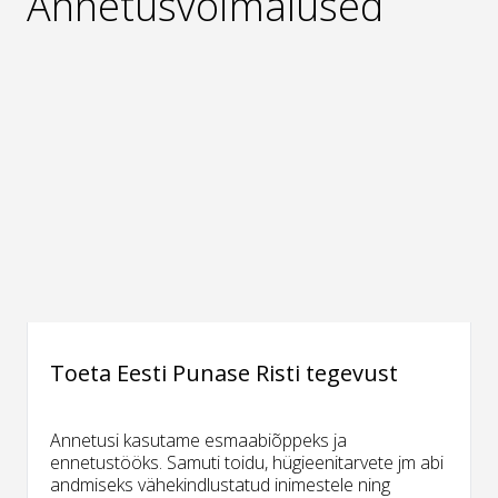
Annetusvõimalused
Toeta Eesti Punase Risti tegevust
Annetusi kasutame esmaabiõppeks ja
ennetustööks. Samuti toidu, hügieenitarvete jm abi
andmiseks vähekindlustatud inimestele ning