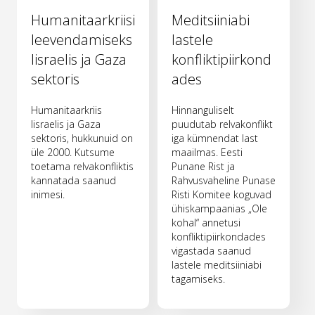
Humanitaarkriisi
Meditsiiniabi
leevendamiseks
lastele
Iisraelis ja Gaza
konfliktipiirkond
sektoris
ades
Humanitaarkriis
Hinnanguliselt
Iisraelis ja Gaza
puudutab relvakonflikt
sektoris, hukkunuid on
iga kümnendat last
üle 2000. Kutsume
maailmas. Eesti
toetama relvakonfliktis
Punane Rist ja
kannatada saanud
Rahvusvaheline Punase
inimesi.
Risti Komitee koguvad
ühiskampaanias „Ole
kohal“ annetusi
konfliktipiirkondades
vigastada saanud
lastele meditsiiniabi
tagamiseks.