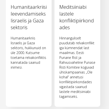
Humanitaarkriisi
Meditsiiniabi
leevendamiseks
lastele
Iisraelis ja Gaza
konfliktipiirkond
sektoris
ades
Humanitaarkriis
Hinnanguliselt
Iisraelis ja Gaza
puudutab relvakonflikt
sektoris, hukkunuid on
iga kümnendat last
üle 2000. Kutsume
maailmas. Eesti
toetama relvakonfliktis
Punane Rist ja
kannatada saanud
Rahvusvaheline Punase
inimesi.
Risti Komitee koguvad
ühiskampaanias „Ole
kohal“ annetusi
konfliktipiirkondades
vigastada saanud
lastele meditsiiniabi
tagamiseks.