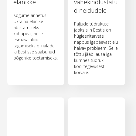
elanikke
vähekindlustatu
d neidudele
Kogume annetusi
Ukraina elanike
Paljude tüdrukute
abistamiseks
jaoks siin Eestis on
kohapeal, neile
hügieenitarvete
esmavajaliku
nappus igapäevast elu
tagamiseks piirialadel
halvav probleem. Selle
ja Eestisse saabunud
tõttu jääb lausa iga
põgenike toetamiseks.
kümnes tüdruk
koolitegevusest
kõrvale.