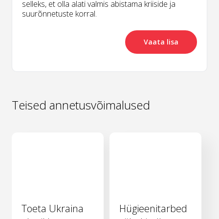
selleks, et olla alati valmis abistama kriiside ja
suurõnnetuste korral.
Vaata lisa
Teised annetusvõimalused
Toeta Ukraina
Hügieenitarbed