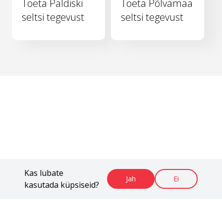
Toeta Paldiski
Toeta Põlvamaa
seltsi tegevust
seltsi tegevust
Kas lubate
Jah
Ei
kasutada küpsiseid?