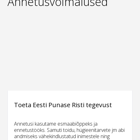
Annetusvõimalused
Toeta Eesti Punase Risti tegevust
Annetusi kasutame esmaabiõppeks ja
ennetustööks. Samuti toidu, hügieenitarvete jm abi
andmiseks vähekindlustatud inimestele ning