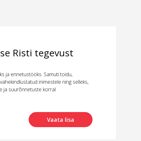
se Risti tegevust
 ja ennetustööks. Samuti toidu,
vähekindlustatud inimestele ning selleks,
ide ja suurõnnetuste korral.
Vaata lisa