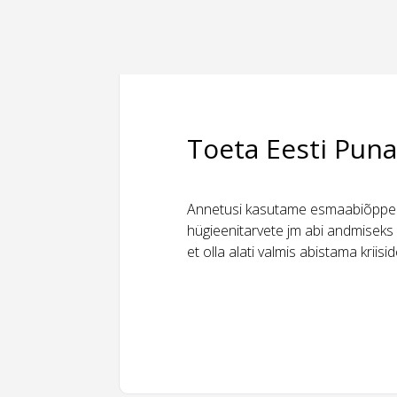
Toeta Eesti Puna
Annetusi kasutame esmaabiõppeks
hügieenitarvete jm abi andmiseks 
et olla alati valmis abistama kriis