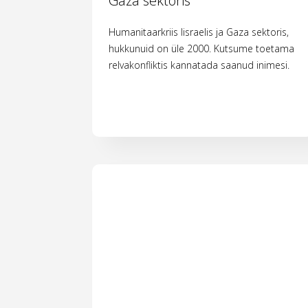
Gaza sektoris
Humanitaarkriis Iisraelis ja Gaza sektoris,
hukkunuid on üle 2000. Kutsume toetama
relvakonfliktis kannatada saanud inimesi.