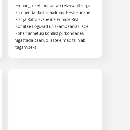
Hinnanguliselt puudutab relvakonflikt iga
kümnendat last maailmas. Eesti Punane
Rist ja Rahvusvaheline Punase Risti
Komitee koguvad ühiskampaanias „Ole
kohal“ annetusi konfliktipiirkondades
vigastada saanud lastele meditsiiniabi
tagamiseks.