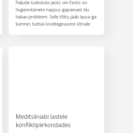
Paljude tüdrukute jaoks siin Eestis on
hügieenitarvete nappus igapäevast elu
halvav probleem. Selle tõttu jääb lausa iga
kümnes tüdruk koolitegevusest kõrvale.
Meditsiiniabi lastele
konfliktipiirkondades