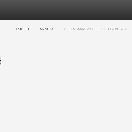
ESILEHT
ANNETA
TOETA SAAREMAA SELTSI TEGEVUST 2
d