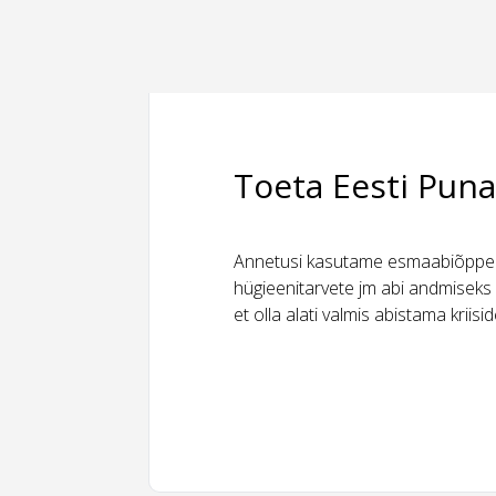
Toeta Eesti Puna
Annetusi kasutame esmaabiõppeks
hügieenitarvete jm abi andmiseks 
et olla alati valmis abistama kriis