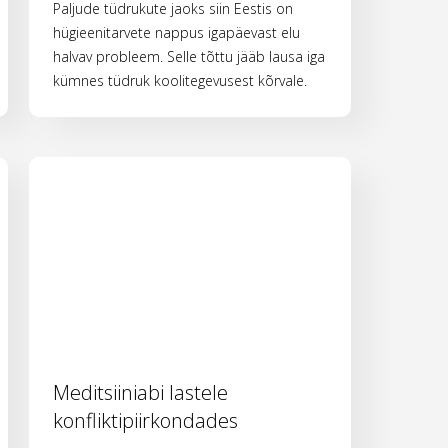
Paljude tüdrukute jaoks siin Eestis on
hügieenitarvete nappus igapäevast elu
halvav probleem. Selle tõttu jääb lausa iga
kümnes tüdruk koolitegevusest kõrvale.
Meditsiiniabi lastele
konfliktipiirkondades