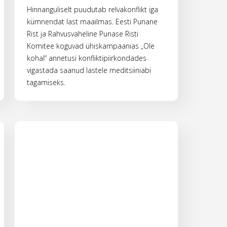
Hinnanguliselt puudutab relvakonflikt iga
kümnendat last maailmas. Eesti Punane
Rist ja Rahvusvaheline Punase Risti
Komitee koguvad ühiskampaanias „Ole
kohal“ annetusi konfliktipiirkondades
vigastada saanud lastele meditsiiniabi
tagamiseks.