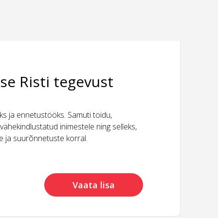
se Risti tegevust
 ja ennetustööks. Samuti toidu,
vähekindlustatud inimestele ning selleks,
ide ja suurõnnetuste korral.
Vaata lisa