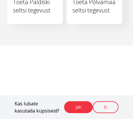
Toeta Paldiski
Toeta Põlvamaa
seltsi tegevust
seltsi tegevust
Kas lubate
Jah
Ei
kasutada küpsiseid?