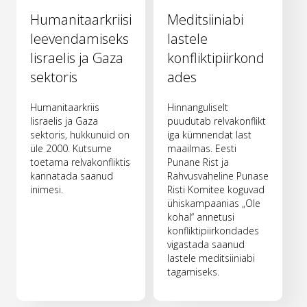
Humanitaarkriisi
Meditsiiniabi
leevendamiseks
lastele
Iisraelis ja Gaza
konfliktipiirkond
sektoris
ades
Humanitaarkriis
Hinnanguliselt
Iisraelis ja Gaza
puudutab relvakonflikt
sektoris, hukkunuid on
iga kümnendat last
üle 2000. Kutsume
maailmas. Eesti
toetama relvakonfliktis
Punane Rist ja
kannatada saanud
Rahvusvaheline Punase
inimesi.
Risti Komitee koguvad
ühiskampaanias „Ole
kohal“ annetusi
konfliktipiirkondades
vigastada saanud
lastele meditsiiniabi
tagamiseks.