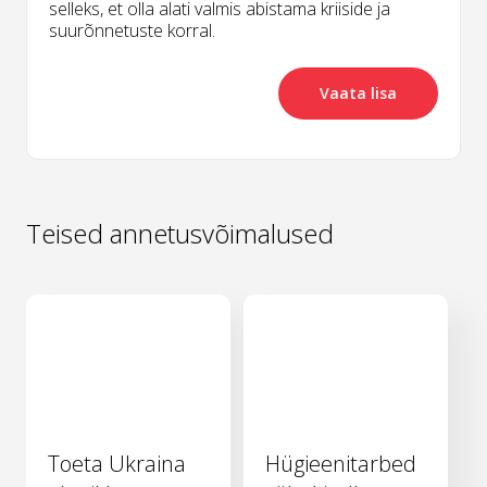
selleks, et olla alati valmis abistama kriiside ja
suurõnnetuste korral.
Vaata lisa
Teised annetusvõimalused
Toeta Ukraina
Hügieenitarbed