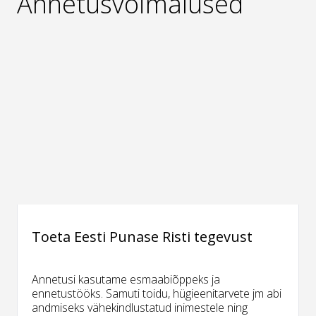
Annetusvõimalused
Toeta Eesti Punase Risti tegevust
Annetusi kasutame esmaabiõppeks ja
ennetustööks. Samuti toidu, hügieenitarvete jm abi
andmiseks vähekindlustatud inimestele ning