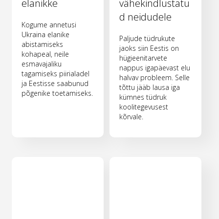
elanikke
vähekindlustatu
d neidudele
Kogume annetusi
Ukraina elanike
Paljude tüdrukute
abistamiseks
jaoks siin Eestis on
kohapeal, neile
hügieenitarvete
esmavajaliku
nappus igapäevast elu
tagamiseks piirialadel
halvav probleem. Selle
ja Eestisse saabunud
tõttu jääb lausa iga
põgenike toetamiseks.
kümnes tüdruk
koolitegevusest
kõrvale.