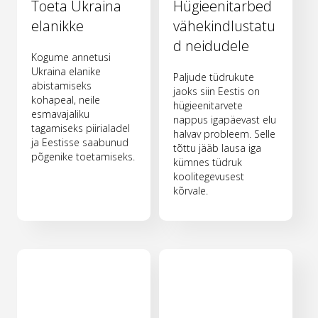
Toeta Ukraina
Hügieenitarbed
elanikke
vähekindlustatu
d neidudele
Kogume annetusi
Ukraina elanike
Paljude tüdrukute
abistamiseks
jaoks siin Eestis on
kohapeal, neile
hügieenitarvete
esmavajaliku
nappus igapäevast elu
tagamiseks piirialadel
halvav probleem. Selle
ja Eestisse saabunud
tõttu jääb lausa iga
põgenike toetamiseks.
kümnes tüdruk
koolitegevusest
kõrvale.