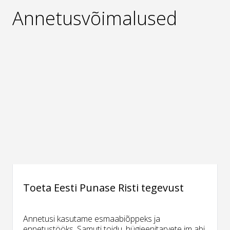
Annetusvõimalused
Toeta Eesti Punase Risti tegevust
Annetusi kasutame esmaabiõppeks ja
ennetustööks. Samuti toidu, hügieenitarvete jm abi