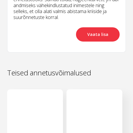
andmiseks vähekindlustatud inimestele ning
selleks, et olla alati valmis abistama kriiside ja
suurõnnetuste korral.
Vaata lisa
Teised annetusvõimalused