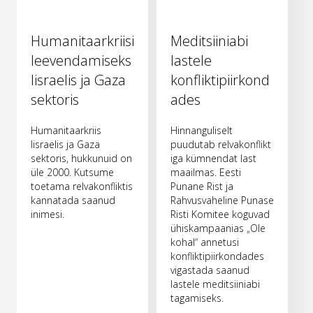
Humanitaarkriisi
Meditsiiniabi
leevendamiseks
lastele
Iisraelis ja Gaza
konfliktipiirkond
sektoris
ades
Humanitaarkriis
Hinnanguliselt
Iisraelis ja Gaza
puudutab relvakonflikt
sektoris, hukkunuid on
iga kümnendat last
üle 2000. Kutsume
maailmas. Eesti
toetama relvakonfliktis
Punane Rist ja
kannatada saanud
Rahvusvaheline Punase
inimesi.
Risti Komitee koguvad
ühiskampaanias „Ole
kohal“ annetusi
konfliktipiirkondades
vigastada saanud
lastele meditsiiniabi
tagamiseks.