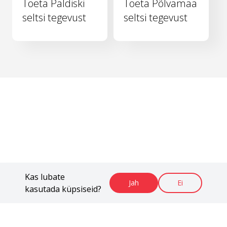
Toeta Paldiski
Toeta Põlvamaa
seltsi tegevust
seltsi tegevust
Kas lubate
Jah
Ei
kasutada küpsiseid?