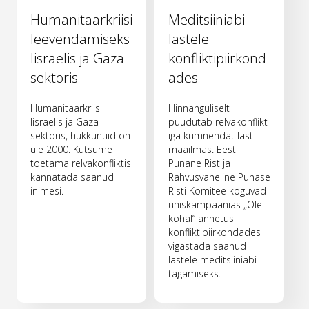
Humanitaarkriisi
Meditsiiniabi
leevendamiseks
lastele
Iisraelis ja Gaza
konfliktipiirkond
sektoris
ades
Humanitaarkriis
Hinnanguliselt
Iisraelis ja Gaza
puudutab relvakonflikt
sektoris, hukkunuid on
iga kümnendat last
üle 2000. Kutsume
maailmas. Eesti
toetama relvakonfliktis
Punane Rist ja
kannatada saanud
Rahvusvaheline Punase
inimesi.
Risti Komitee koguvad
ühiskampaanias „Ole
kohal“ annetusi
konfliktipiirkondades
vigastada saanud
lastele meditsiiniabi
tagamiseks.