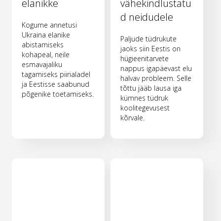
elanikke
vähekindlustatu
d neidudele
Kogume annetusi
Ukraina elanike
Paljude tüdrukute
abistamiseks
jaoks siin Eestis on
kohapeal, neile
hügieenitarvete
esmavajaliku
nappus igapäevast elu
tagamiseks piirialadel
halvav probleem. Selle
ja Eestisse saabunud
tõttu jääb lausa iga
põgenike toetamiseks.
kümnes tüdruk
koolitegevusest
kõrvale.