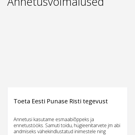
Annetusvõimalused
Toeta Eesti Punase Risti tegevust
Annetusi kasutame esmaabiõppeks ja
ennetustööks. Samuti toidu, hügieenitarvete jm abi
andmiseks vähekindlustatud inimestele ning