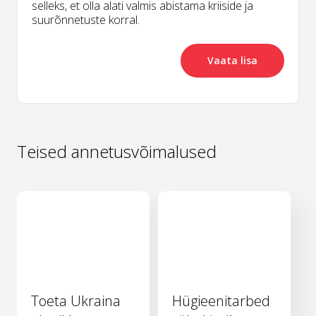
selleks, et olla alati valmis abistama kriiside ja
suurõnnetuste korral.
Vaata lisa
Teised annetusvõimalused
Toeta Ukraina
Hügieenitarbed