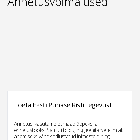
Annetusvõimalused
Toeta Eesti Punase Risti tegevust
Annetusi kasutame esmaabiõppeks ja
ennetustööks. Samuti toidu, hügieenitarvete jm abi
andmiseks vähekindlustatud inimestele ning