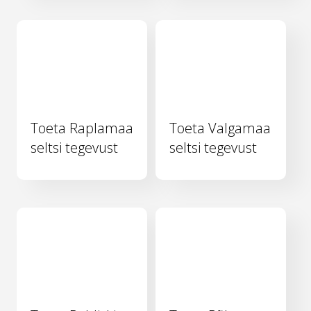
Toeta Raplamaa
Toeta Valgamaa
seltsi tegevust
seltsi tegevust