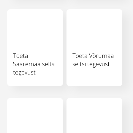
Toeta
Toeta Võrumaa
Saaremaa seltsi
seltsi tegevust
tegevust