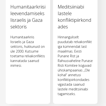
Humanitaarkriisi
Meditsiiniabi
leevendamiseks
lastele
Iisraelis ja Gaza
konfliktipiirkond
sektoris
ades
Humanitaarkriis
Hinnanguliselt
Iisraelis ja Gaza
puudutab relvakonflikt
sektoris, hukkunuid on
iga kümnendat last
üle 2000. Kutsume
maailmas. Eesti
toetama relvakonfliktis
Punane Rist ja
kannatada saanud
Rahvusvaheline Punase
inimesi.
Risti Komitee koguvad
ühiskampaanias „Ole
kohal“ annetusi
konfliktipiirkondades
vigastada saanud
lastele meditsiiniabi
tagamiseks.