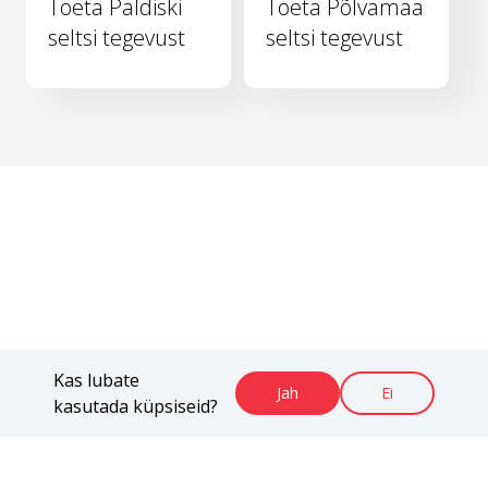
Toeta Paldiski
Toeta Põlvamaa
seltsi tegevust
seltsi tegevust
Kas lubate
Jah
Ei
kasutada küpsiseid?