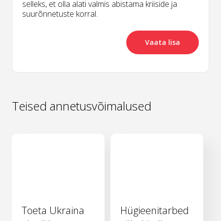
selleks, et olla alati valmis abistama kriiside ja
suurõnnetuste korral.
Vaata lisa
Teised annetusvõimalused
Toeta Ukraina
Hügieenitarbed