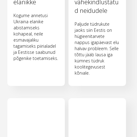
elanikke
vähekindlustatu
d neidudele
Kogume annetusi
Ukraina elanike
Paljude tüdrukute
abistamiseks
jaoks siin Eestis on
kohapeal, neile
hügieenitarvete
esmavajaliku
nappus igapäevast elu
tagamiseks piirialadel
halvav probleem. Selle
ja Eestisse saabunud
tõttu jääb lausa iga
põgenike toetamiseks.
kümnes tüdruk
koolitegevusest
kõrvale.