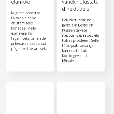
elanikke
vähekindlustatu
d neidudele
Kogume annetusi
Ukraina elanike
Paljude tüdrukute
abistamiseks
jaoks siin Eestis on
kohapeal, neile
hügieenitarvete
esmavajaliku
nappus igapäevast elu
tagamiseks piirialadel
halvav probleem. Selle
ja Eestisse saabunud
tõttu jääb lausa iga
põgenike toetamiseks.
kümnes tüdruk
koolitegevusest
kõrvale.