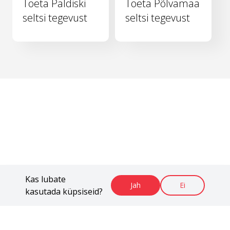
Toeta Paldiski
Toeta Põlvamaa
seltsi tegevust
seltsi tegevust
Kas lubate
Jah
Ei
kasutada küpsiseid?