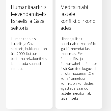
Humanitaarkriisi
Meditsiiniabi
leevendamiseks
lastele
Iisraelis ja Gaza
konfliktipiirkond
sektoris
ades
Humanitaarkriis
Hinnanguliselt
Iisraelis ja Gaza
puudutab relvakonflikt
sektoris, hukkunuid on
iga kümnendat last
üle 2000. Kutsume
maailmas. Eesti
toetama relvakonfliktis
Punane Rist ja
kannatada saanud
Rahvusvaheline Punase
inimesi.
Risti Komitee koguvad
ühiskampaanias „Ole
kohal“ annetusi
konfliktipiirkondades
vigastada saanud
lastele meditsiiniabi
tagamiseks.