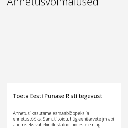
Annetusvõimalused
Toeta Eesti Punase Risti tegevust
Annetusi kasutame esmaabiõppeks ja
ennetustööks. Samuti toidu, hügieenitarvete jm abi
andmiseks vähekindlustatud inimestele ning