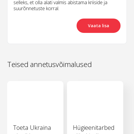
selleks, et olla alati valmis abistama kriiside ja
suurõnnetuste korral.
Vaata lisa
Teised annetusvõimalused
Toeta Ukraina
Hügieenitarbed