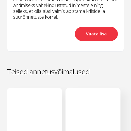
andmiseks vähekindlustatud inimestele ning
selleks, et olla alati valmis abistama kriiside ja
suurõnnetuste korral.
Vaata lisa
Teised annetusvõimalused