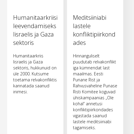
Humanitaarkriisi
Meditsiiniabi
leevendamiseks
lastele
Iisraelis ja Gaza
konfliktipiirkond
sektoris
ades
Humanitaarkriis
Hinnanguliselt
Iisraelis ja Gaza
puudutab relvakonflikt
sektoris, hukkunuid on
iga kümnendat last
üle 2000. Kutsume
maailmas. Eesti
toetama relvakonfliktis
Punane Rist ja
kannatada saanud
Rahvusvaheline Punase
inimesi.
Risti Komitee koguvad
ühiskampaanias „Ole
kohal“ annetusi
konfliktipiirkondades
vigastada saanud
lastele meditsiiniabi
tagamiseks.