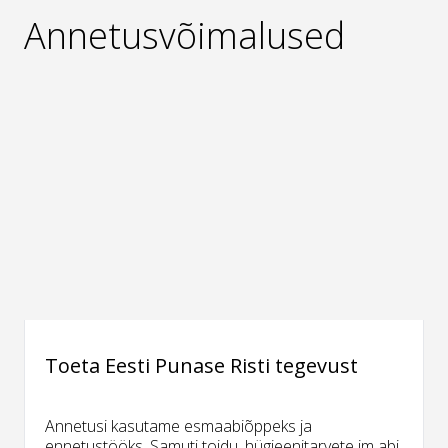
Annetusvõimalused
Toeta Eesti Punase Risti tegevust
Annetusi kasutame esmaabiõppeks ja
ennetustööks. Samuti toidu, hügieenitarvete jm abi