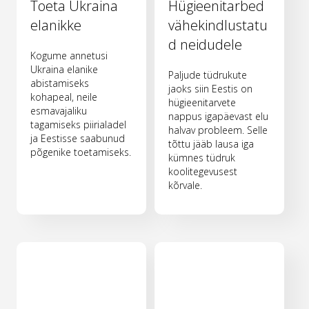
Toeta Ukraina
Hügieenitarbed
elanikke
vähekindlustatu
d neidudele
Kogume annetusi
Ukraina elanike
Paljude tüdrukute
abistamiseks
jaoks siin Eestis on
kohapeal, neile
hügieenitarvete
esmavajaliku
nappus igapäevast elu
tagamiseks piirialadel
halvav probleem. Selle
ja Eestisse saabunud
tõttu jääb lausa iga
põgenike toetamiseks.
kümnes tüdruk
koolitegevusest
kõrvale.