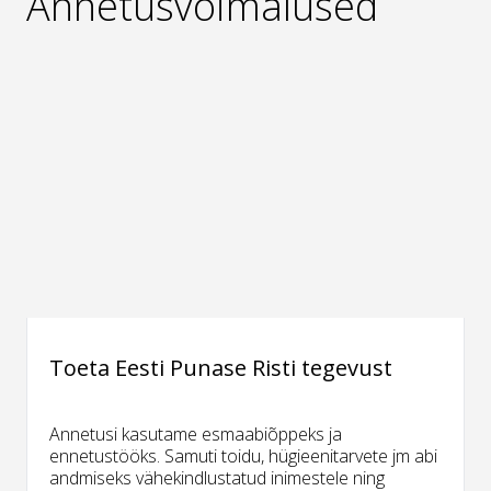
Annetusvõimalused
Toeta Eesti Punase Risti tegevust
Annetusi kasutame esmaabiõppeks ja
ennetustööks. Samuti toidu, hügieenitarvete jm abi
andmiseks vähekindlustatud inimestele ning