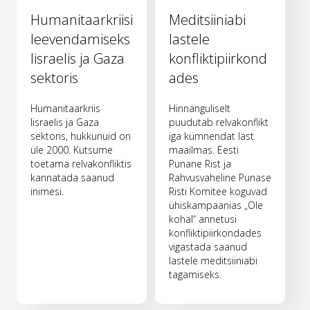
Humanitaarkriisi
Meditsiiniabi
leevendamiseks
lastele
Iisraelis ja Gaza
konfliktipiirkond
sektoris
ades
Humanitaarkriis
Hinnanguliselt
Iisraelis ja Gaza
puudutab relvakonflikt
sektoris, hukkunuid on
iga kümnendat last
üle 2000. Kutsume
maailmas. Eesti
toetama relvakonfliktis
Punane Rist ja
kannatada saanud
Rahvusvaheline Punase
inimesi.
Risti Komitee koguvad
ühiskampaanias „Ole
kohal“ annetusi
konfliktipiirkondades
vigastada saanud
lastele meditsiiniabi
tagamiseks.