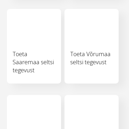
Toeta
Toeta Võrumaa
Saaremaa seltsi
seltsi tegevust
tegevust