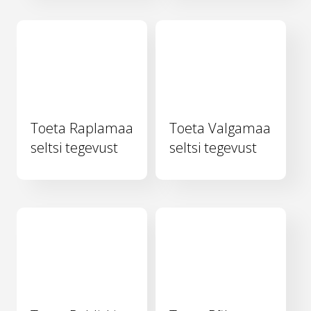
Toeta Raplamaa
Toeta Valgamaa
seltsi tegevust
seltsi tegevust