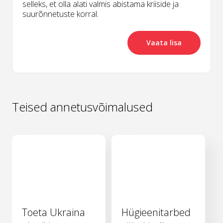
selleks, et olla alati valmis abistama kriiside ja
suurõnnetuste korral.
Vaata lisa
Teised annetusvõimalused
Toeta Ukraina
Hügieenitarbed