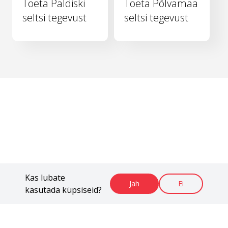
Toeta Paldiski
Toeta Põlvamaa
seltsi tegevust
seltsi tegevust
Kas lubate
Jah
Ei
kasutada küpsiseid?