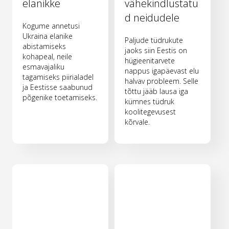
elanikke
vähekindlustatu
d neidudele
Kogume annetusi
Ukraina elanike
Paljude tüdrukute
abistamiseks
jaoks siin Eestis on
kohapeal, neile
hügieenitarvete
esmavajaliku
nappus igapäevast elu
tagamiseks piirialadel
halvav probleem. Selle
ja Eestisse saabunud
tõttu jääb lausa iga
põgenike toetamiseks.
kümnes tüdruk
koolitegevusest
kõrvale.