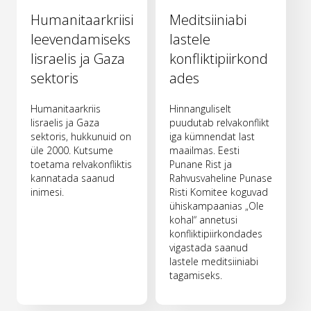
Humanitaarkriisi
Meditsiiniabi
leevendamiseks
lastele
Iisraelis ja Gaza
konfliktipiirkond
sektoris
ades
Humanitaarkriis
Hinnanguliselt
Iisraelis ja Gaza
puudutab relvakonflikt
sektoris, hukkunuid on
iga kümnendat last
üle 2000. Kutsume
maailmas. Eesti
toetama relvakonfliktis
Punane Rist ja
kannatada saanud
Rahvusvaheline Punase
inimesi.
Risti Komitee koguvad
ühiskampaanias „Ole
kohal“ annetusi
konfliktipiirkondades
vigastada saanud
lastele meditsiiniabi
tagamiseks.