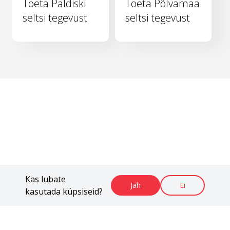
Toeta Paldiski
Toeta Põlvamaa
seltsi tegevust
seltsi tegevust
Kas lubate
Jah
Ei
kasutada küpsiseid?