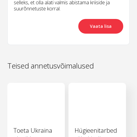
selleks, et olla alati valmis abistama kriiside ja
suurõnnetuste korral.
Vaata lisa
Teised annetusvõimalused
Toeta Ukraina
Hügieenitarbed