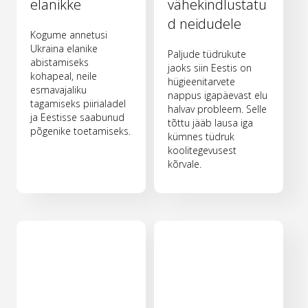
elanikke
vähekindlustatu
d neidudele
Kogume annetusi
Ukraina elanike
Paljude tüdrukute
abistamiseks
jaoks siin Eestis on
kohapeal, neile
hügieenitarvete
esmavajaliku
nappus igapäevast elu
tagamiseks piirialadel
halvav probleem. Selle
ja Eestisse saabunud
tõttu jääb lausa iga
põgenike toetamiseks.
kümnes tüdruk
koolitegevusest
kõrvale.