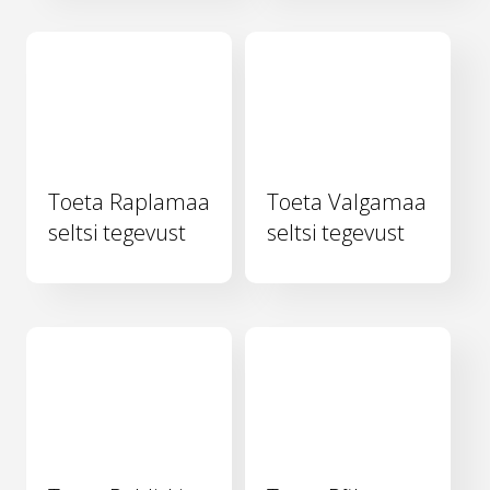
Toeta Raplamaa
Toeta Valgamaa
seltsi tegevust
seltsi tegevust