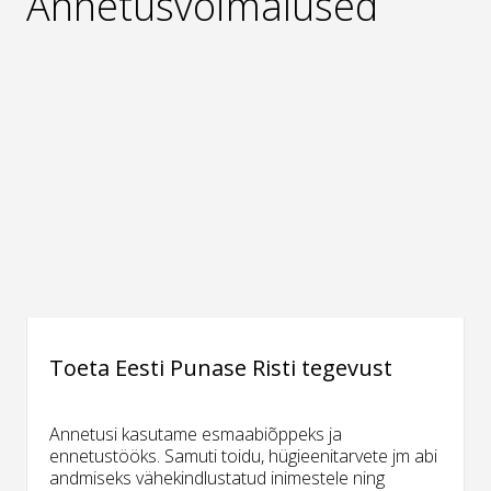
Annetusvõimalused
Toeta Eesti Punase Risti tegevust
Annetusi kasutame esmaabiõppeks ja
ennetustööks. Samuti toidu, hügieenitarvete jm abi
andmiseks vähekindlustatud inimestele ning