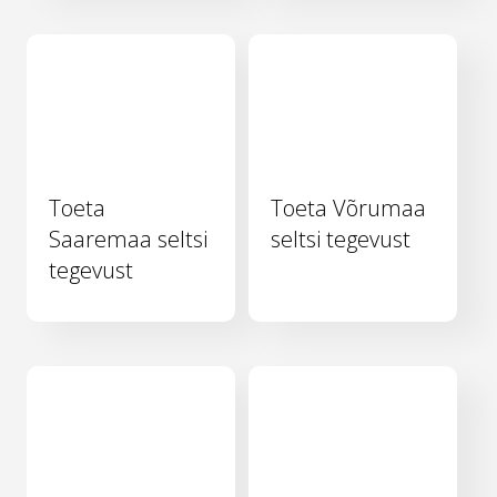
Toeta
Toeta Võrumaa
Saaremaa seltsi
seltsi tegevust
tegevust