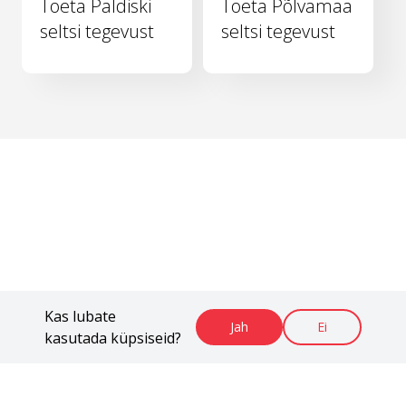
Toeta Paldiski
Toeta Põlvamaa
seltsi tegevust
seltsi tegevust
Kas lubate
Jah
Ei
kasutada küpsiseid?