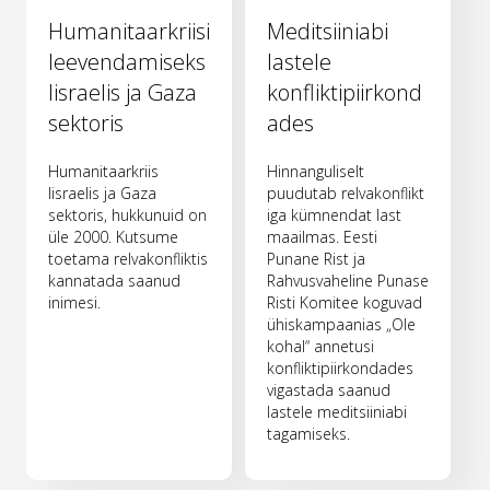
Humanitaarkriisi
Meditsiiniabi
leevendamiseks
lastele
Iisraelis ja Gaza
konfliktipiirkond
sektoris
ades
Humanitaarkriis
Hinnanguliselt
Iisraelis ja Gaza
puudutab relvakonflikt
sektoris, hukkunuid on
iga kümnendat last
üle 2000. Kutsume
maailmas. Eesti
toetama relvakonfliktis
Punane Rist ja
kannatada saanud
Rahvusvaheline Punase
inimesi.
Risti Komitee koguvad
ühiskampaanias „Ole
kohal“ annetusi
konfliktipiirkondades
vigastada saanud
lastele meditsiiniabi
tagamiseks.