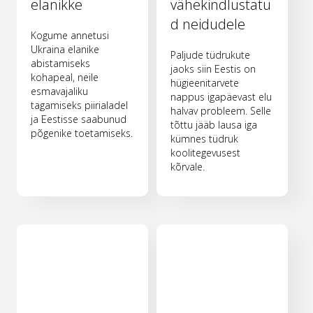
elanikke
vähekindlustatu
d neidudele
Kogume annetusi
Ukraina elanike
Paljude tüdrukute
abistamiseks
jaoks siin Eestis on
kohapeal, neile
hügieenitarvete
esmavajaliku
nappus igapäevast elu
tagamiseks piirialadel
halvav probleem. Selle
ja Eestisse saabunud
tõttu jääb lausa iga
põgenike toetamiseks.
kümnes tüdruk
koolitegevusest
kõrvale.