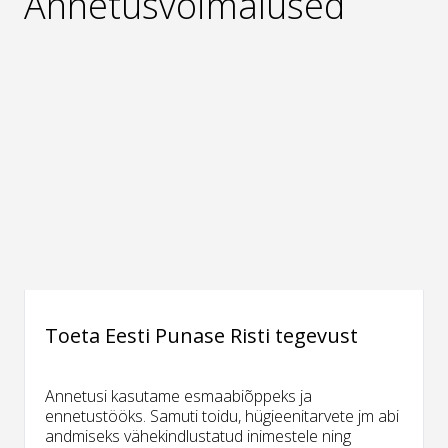
Annetusvõimalused
Toeta Eesti Punase Risti tegevust
Annetusi kasutame esmaabiõppeks ja
ennetustööks. Samuti toidu, hügieenitarvete jm abi
andmiseks vähekindlustatud inimestele ning