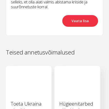
selleks, et olla alati valmis abistama kriiside ja
suurõnnetuste korral.
Vaata lisa
Teised annetusvõimalused
Toeta Ukraina
Hügieenitarbed