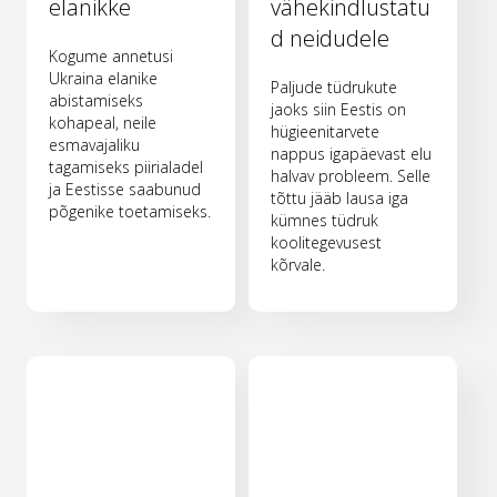
elanikke
vähekindlustatu
d neidudele
Kogume annetusi
Ukraina elanike
Paljude tüdrukute
abistamiseks
jaoks siin Eestis on
kohapeal, neile
hügieenitarvete
esmavajaliku
nappus igapäevast elu
tagamiseks piirialadel
halvav probleem. Selle
ja Eestisse saabunud
tõttu jääb lausa iga
põgenike toetamiseks.
kümnes tüdruk
koolitegevusest
kõrvale.