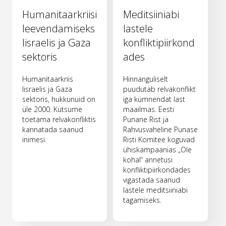
Humanitaarkriisi
Meditsiiniabi
leevendamiseks
lastele
Iisraelis ja Gaza
konfliktipiirkond
sektoris
ades
Humanitaarkriis
Hinnanguliselt
Iisraelis ja Gaza
puudutab relvakonflikt
sektoris, hukkunuid on
iga kümnendat last
üle 2000. Kutsume
maailmas. Eesti
toetama relvakonfliktis
Punane Rist ja
kannatada saanud
Rahvusvaheline Punase
inimesi.
Risti Komitee koguvad
ühiskampaanias „Ole
kohal“ annetusi
konfliktipiirkondades
vigastada saanud
lastele meditsiiniabi
tagamiseks.