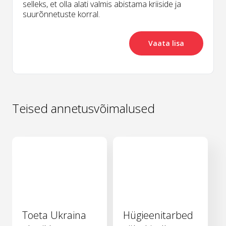
selleks, et olla alati valmis abistama kriiside ja
suurõnnetuste korral.
Vaata lisa
Teised annetusvõimalused
Toeta Ukraina
Hügieenitarbed