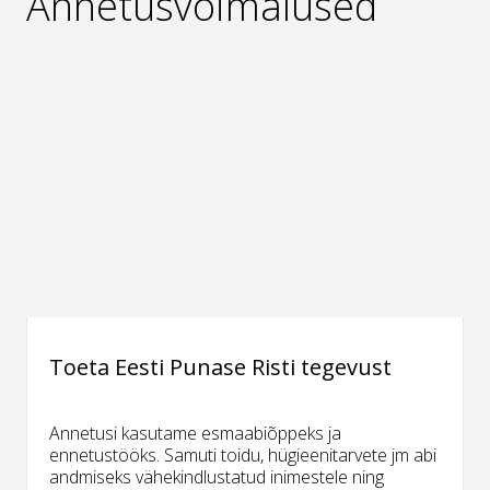
Annetusvõimalused
Toeta Eesti Punase Risti tegevust
Annetusi kasutame esmaabiõppeks ja
ennetustööks. Samuti toidu, hügieenitarvete jm abi
andmiseks vähekindlustatud inimestele ning