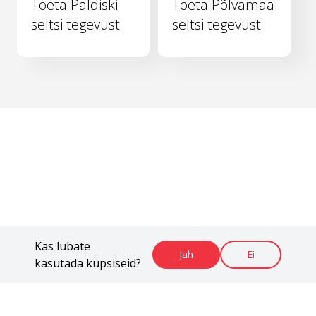
Toeta Paldiski
Toeta Põlvamaa
seltsi tegevust
seltsi tegevust
Kas lubate
Jah
Ei
kasutada küpsiseid?