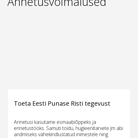
Annetusvõimalused
Toeta Eesti Punase Risti tegevust
Annetusi kasutame esmaabiõppeks ja
ennetustööks. Samuti toidu, hügieenitarvete jm abi
andmiseks vähekindlustatud inimestele ning