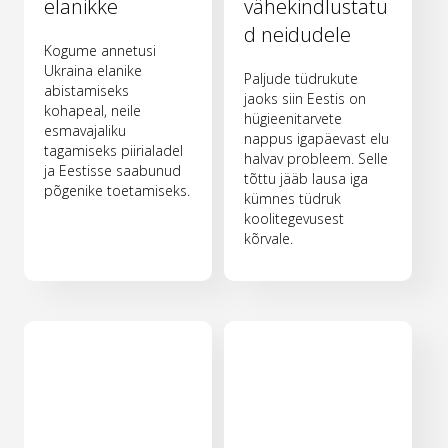
elanikke
vähekindlustatu
d neidudele
Kogume annetusi
Ukraina elanike
Paljude tüdrukute
abistamiseks
jaoks siin Eestis on
kohapeal, neile
hügieenitarvete
esmavajaliku
nappus igapäevast elu
tagamiseks piirialadel
halvav probleem. Selle
ja Eestisse saabunud
tõttu jääb lausa iga
põgenike toetamiseks.
kümnes tüdruk
koolitegevusest
kõrvale.