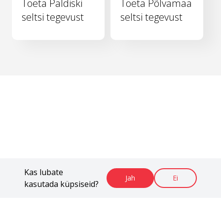
Toeta Paldiski
Toeta Põlvamaa
seltsi tegevust
seltsi tegevust
Kas lubate
Jah
Ei
kasutada küpsiseid?