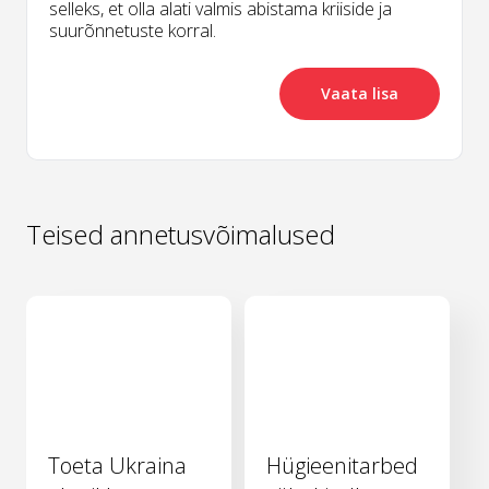
selleks, et olla alati valmis abistama kriiside ja
suurõnnetuste korral.
Vaata lisa
Teised annetusvõimalused
Toeta Ukraina
Hügieenitarbed