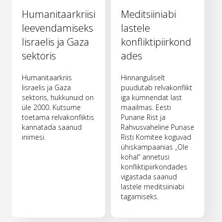
Humanitaarkriisi
Meditsiiniabi
leevendamiseks
lastele
Iisraelis ja Gaza
konfliktipiirkond
sektoris
ades
Humanitaarkriis
Hinnanguliselt
Iisraelis ja Gaza
puudutab relvakonflikt
sektoris, hukkunuid on
iga kümnendat last
üle 2000. Kutsume
maailmas. Eesti
toetama relvakonfliktis
Punane Rist ja
kannatada saanud
Rahvusvaheline Punase
inimesi.
Risti Komitee koguvad
ühiskampaanias „Ole
kohal“ annetusi
konfliktipiirkondades
vigastada saanud
lastele meditsiiniabi
tagamiseks.