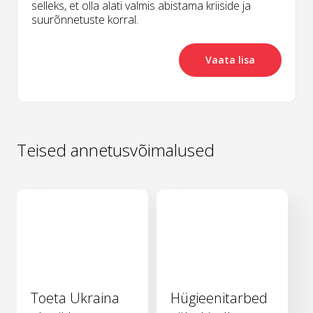
selleks, et olla alati valmis abistama kriiside ja
suurõnnetuste korral.
Vaata lisa
Teised annetusvõimalused
Toeta Ukraina
Hügieenitarbed