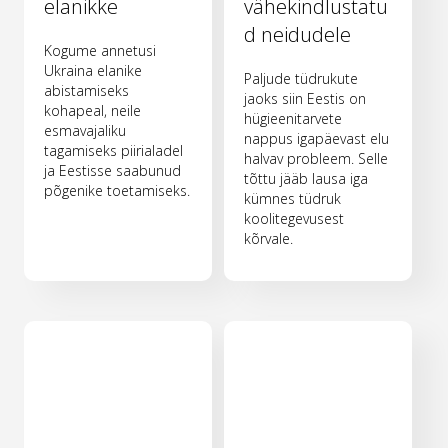
elanikke
vähekindlustatu
d neidudele
Kogume annetusi
Ukraina elanike
Paljude tüdrukute
abistamiseks
jaoks siin Eestis on
kohapeal, neile
hügieenitarvete
esmavajaliku
nappus igapäevast elu
tagamiseks piirialadel
halvav probleem. Selle
ja Eestisse saabunud
tõttu jääb lausa iga
põgenike toetamiseks.
kümnes tüdruk
koolitegevusest
kõrvale.