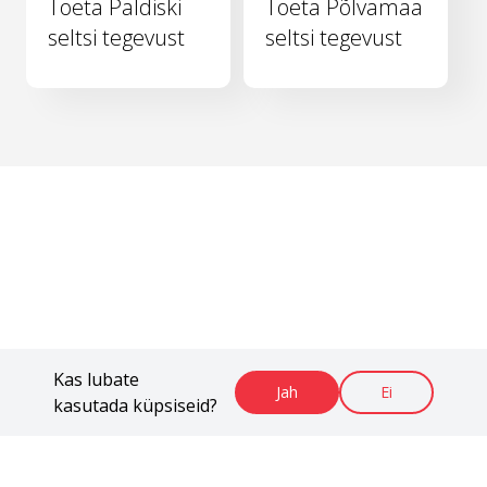
Toeta Paldiski
Toeta Põlvamaa
seltsi tegevust
seltsi tegevust
Kas lubate
Jah
Ei
kasutada küpsiseid?