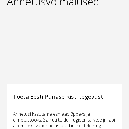
Annetusvõimalused
Toeta Eesti Punase Risti tegevust
Annetusi kasutame esmaabiõppeks ja
ennetustööks. Samuti toidu, hügieenitarvete jm abi
andmiseks vähekindlustatud inimestele ning