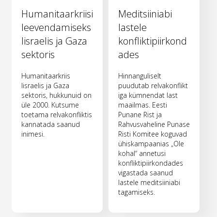
Humanitaarkriisi
Meditsiiniabi
leevendamiseks
lastele
Iisraelis ja Gaza
konfliktipiirkond
sektoris
ades
Humanitaarkriis
Hinnanguliselt
Iisraelis ja Gaza
puudutab relvakonflikt
sektoris, hukkunuid on
iga kümnendat last
üle 2000. Kutsume
maailmas. Eesti
toetama relvakonfliktis
Punane Rist ja
kannatada saanud
Rahvusvaheline Punase
inimesi.
Risti Komitee koguvad
ühiskampaanias „Ole
kohal“ annetusi
konfliktipiirkondades
vigastada saanud
lastele meditsiiniabi
tagamiseks.