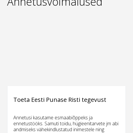
Annetusvõimalused
Toeta Eesti Punase Risti tegevust
Annetusi kasutame esmaabiõppeks ja
ennetustööks. Samuti toidu, hügieenitarvete jm abi
andmiseks vähekindlustatud inimestele ning