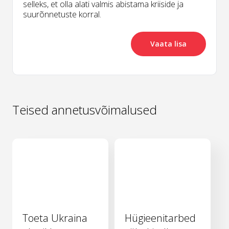
selleks, et olla alati valmis abistama kriiside ja
suurõnnetuste korral.
Vaata lisa
Teised annetusvõimalused
Toeta Ukraina
Hügieenitarbed