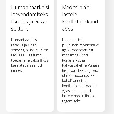
Humanitaarkriisi
Meditsiiniabi
leevendamiseks
lastele
Iisraelis ja Gaza
konfliktipiirkond
sektoris
ades
Humanitaarkriis
Hinnanguliselt
Iisraelis ja Gaza
puudutab relvakonflikt
sektoris, hukkunuid on
iga kümnendat last
üle 2000. Kutsume
maailmas. Eesti
toetama relvakonfliktis
Punane Rist ja
kannatada saanud
Rahvusvaheline Punase
inimesi.
Risti Komitee koguvad
ühiskampaanias „Ole
kohal“ annetusi
konfliktipiirkondades
vigastada saanud
lastele meditsiiniabi
tagamiseks.