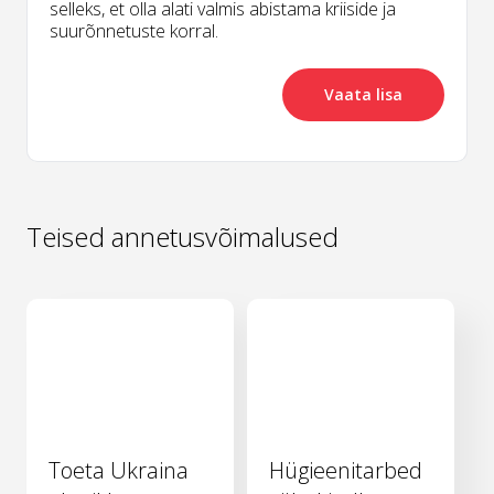
selleks, et olla alati valmis abistama kriiside ja
suurõnnetuste korral.
Vaata lisa
Teised annetusvõimalused
Toeta Ukraina
Hügieenitarbed