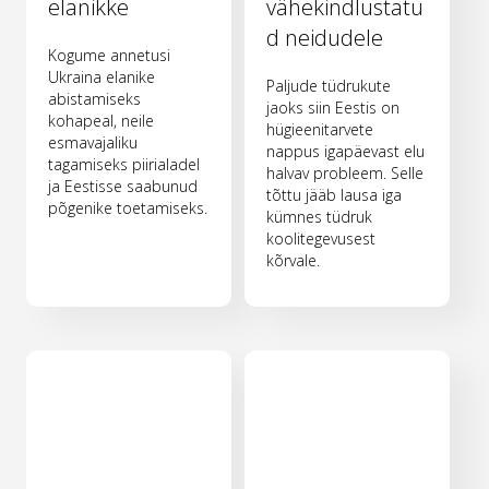
elanikke
vähekindlustatu
d neidudele
Kogume annetusi
Ukraina elanike
Paljude tüdrukute
abistamiseks
jaoks siin Eestis on
kohapeal, neile
hügieenitarvete
esmavajaliku
nappus igapäevast elu
tagamiseks piirialadel
halvav probleem. Selle
ja Eestisse saabunud
tõttu jääb lausa iga
põgenike toetamiseks.
kümnes tüdruk
koolitegevusest
kõrvale.