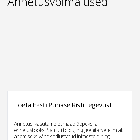
Annetusvõimalused
Toeta Eesti Punase Risti tegevust
Annetusi kasutame esmaabiõppeks ja
ennetustööks. Samuti toidu, hügieenitarvete jm abi
andmiseks vähekindlustatud inimestele ning