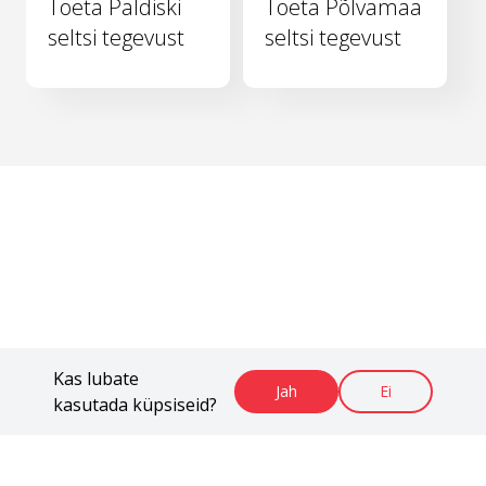
Toeta Paldiski
Toeta Põlvamaa
seltsi tegevust
seltsi tegevust
Kas lubate
Jah
Ei
kasutada küpsiseid?