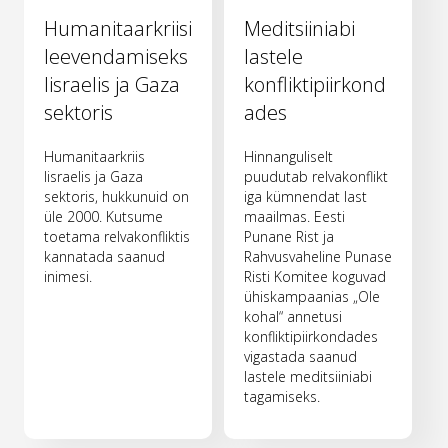
Humanitaarkriisi
Meditsiiniabi
leevendamiseks
lastele
Iisraelis ja Gaza
konfliktipiirkond
sektoris
ades
Humanitaarkriis
Hinnanguliselt
Iisraelis ja Gaza
puudutab relvakonflikt
sektoris, hukkunuid on
iga kümnendat last
üle 2000. Kutsume
maailmas. Eesti
toetama relvakonfliktis
Punane Rist ja
kannatada saanud
Rahvusvaheline Punase
inimesi.
Risti Komitee koguvad
ühiskampaanias „Ole
kohal“ annetusi
konfliktipiirkondades
vigastada saanud
lastele meditsiiniabi
tagamiseks.