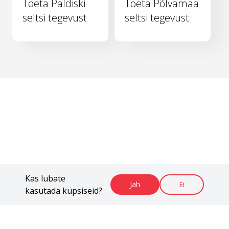
Toeta Paldiski
Toeta Põlvamaa
seltsi tegevust
seltsi tegevust
Kas lubate
Jah
Ei
kasutada küpsiseid?