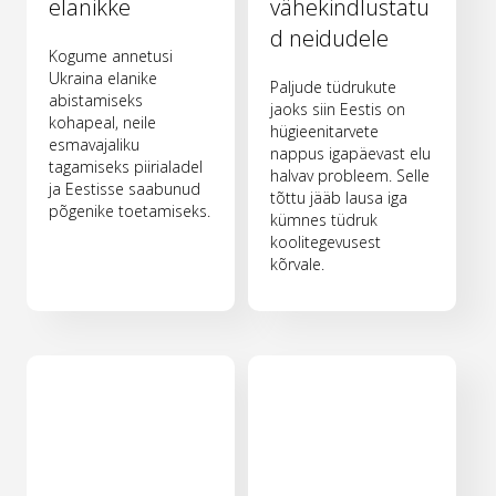
elanikke
vähekindlustatu
d neidudele
Kogume annetusi
Ukraina elanike
Paljude tüdrukute
abistamiseks
jaoks siin Eestis on
kohapeal, neile
hügieenitarvete
esmavajaliku
nappus igapäevast elu
tagamiseks piirialadel
halvav probleem. Selle
ja Eestisse saabunud
tõttu jääb lausa iga
põgenike toetamiseks.
kümnes tüdruk
koolitegevusest
kõrvale.