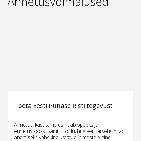
Annetusvõimalused
Toeta Eesti Punase Risti tegevust
Annetusi kasutame esmaabiõppeks ja
ennetustööks. Samuti toidu, hügieenitarvete jm abi
andmiseks vähekindlustatud inimestele ning