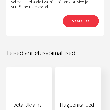
selleks, et olla alati valmis abistama kriiside ja
suurõnnetuste korral.
Vaata lisa
Teised annetusvõimalused
Toeta Ukraina
Hügieenitarbed