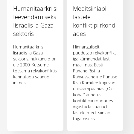
Humanitaarkriisi
Meditsiiniabi
leevendamiseks
lastele
Iisraelis ja Gaza
konfliktipiirkond
sektoris
ades
Humanitaarkriis
Hinnanguliselt
Iisraelis ja Gaza
puudutab relvakonflikt
sektoris, hukkunuid on
iga kümnendat last
üle 2000. Kutsume
maailmas. Eesti
toetama relvakonfliktis
Punane Rist ja
kannatada saanud
Rahvusvaheline Punase
inimesi.
Risti Komitee koguvad
ühiskampaanias „Ole
kohal“ annetusi
konfliktipiirkondades
vigastada saanud
lastele meditsiiniabi
tagamiseks.